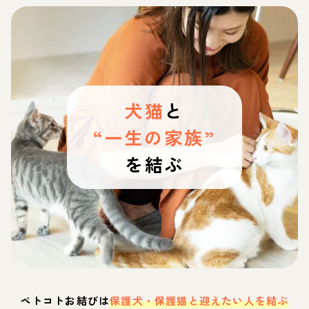
犬猫
と
“一生の家族”
を結ぶ
ペトコトお結びは
保護犬・保護猫と迎えたい人を結ぶ