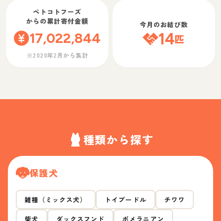
ペトコトフーズ
からの累計寄付金額
今月のお結び数
17,022,844
14
匹
※2020年2月から集計
種類から探す
保護犬
雑種（ミックス犬）
トイプードル
チワワ
柴犬
ダックスフンド
ポメラニアン