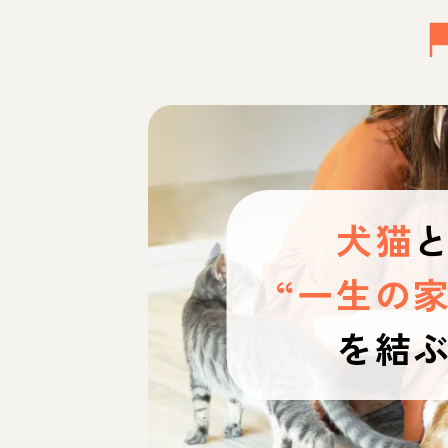
犬猫
“一生の家
を結