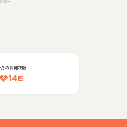
日本一
今月のお結び数
14
匹