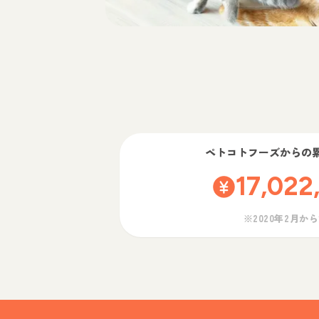
ペトコトフーズ
からの
17,022
※2020年2月か