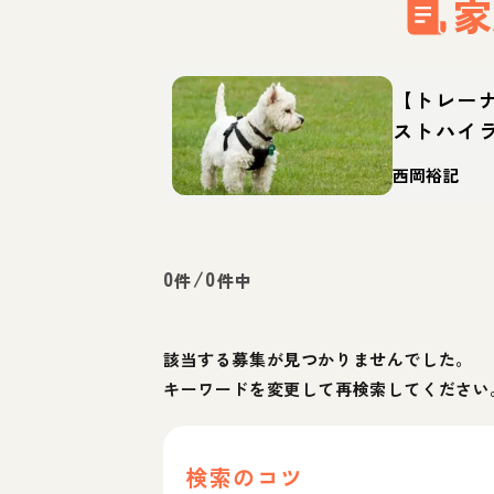
家
【トレー
ストハイ
（ウェス
西岡裕記
格・特徴
0
/
0
件
件中
該当する募集が見つかりませんでした。
キーワードを変更して再検索してください
検索のコツ