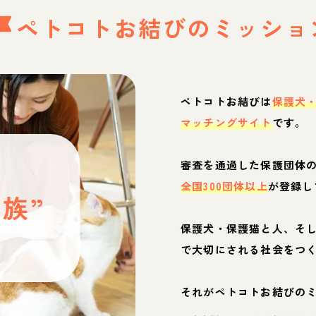
ペトコトお結びの
ミッショ
ペトコトお結びは
保護犬
マッチングサイト
です。
と
審査を通過した保護団体
全国300団体以上
が登録し
族”
保護犬・保護猫と人、そ
ぶ
で大切にされる社会をつ
それがペトコトお結びの