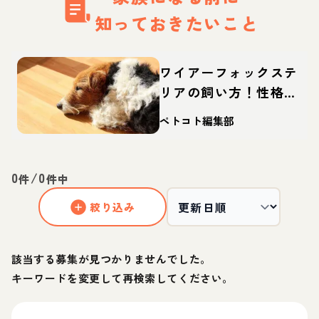
知っておきたいこと
ワイアーフォックステ
リアの飼い方！性格や
寿命、しつけなどを解
ペトコト編集部
説
0
/
0
件
件中
絞り込み
該当する募集が見つかりませんでした。
キーワードを変更して再検索してください。