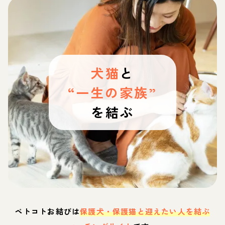
犬猫
と
“一生の家族”
を結ぶ
ペトコトお結びは
保護犬・保護猫と迎えたい人を結ぶ