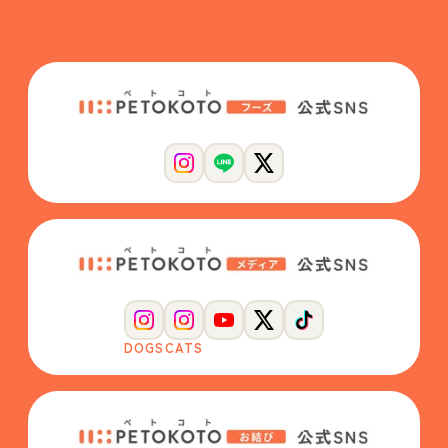
DOGS
CATS