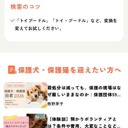
検索のコツ
「トイプードル」「トイ・プードル」など、変換を
変えてお試しください。
保護犬・保護猫を迎えたい方へ
殺処分は減っても、保護の現場はな
ぜ厳しいままなのか｜保護団体59団
体の実態調査【保護犬・保護猫白書
牧野芽子
2026】
【体験談】預かりボランティアと
は？条件や費用、大変なことなど紹