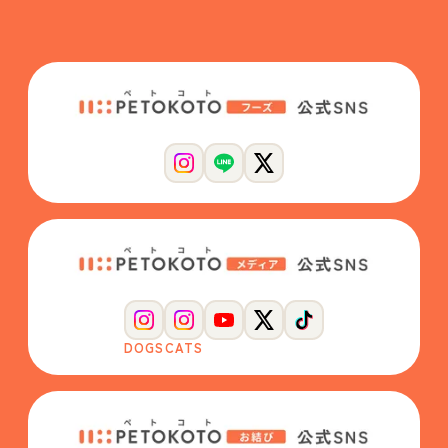
DOGS
CATS