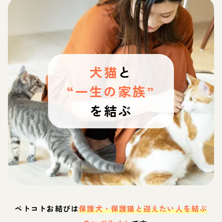
犬猫
と
“一生の家族”
を結ぶ
ペトコトお結びは
保護犬・保護猫と迎えたい人を結ぶ