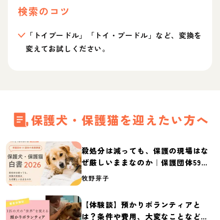
検索のコツ
「トイプードル」「トイ・プードル」など、変換を
変えてお試しください。
保護犬・保護猫を迎えたい方へ
殺処分は減っても、保護の現場はな
ぜ厳しいままなのか｜保護団体59団
体の実態調査【保護犬・保護猫白書
牧野芽子
2026】
【体験談】預かりボランティアと
は？条件や費用、大変なことなど紹