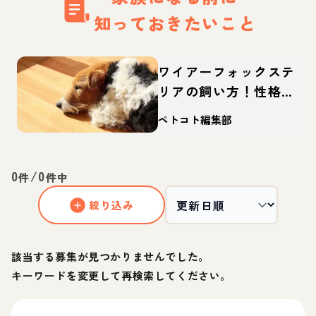
知っておきたいこと
ワイアーフォックステ
リアの飼い方！性格や
寿命、しつけなどを解
ペトコト編集部
説
0
/
0
件
件中
絞り込み
該当する募集が見つかりませんでした。
キーワードを変更して再検索してください。