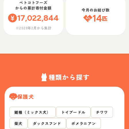
ペトコトフーズ
からの累計寄付金額
今月のお結び数
17,022,844
14
匹
※2020年2月から集計
種類から探す
保護犬
雑種（ミックス犬）
トイプードル
チワワ
柴犬
ダックスフンド
ポメラニアン