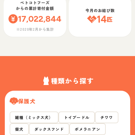
ペトコトフーズ
からの累計寄付金額
今月のお結び数
17,022,844
14
匹
※2020年2月から集計
種類から探す
保護犬
雑種（ミックス犬）
トイプードル
チワワ
柴犬
ダックスフンド
ポメラニアン