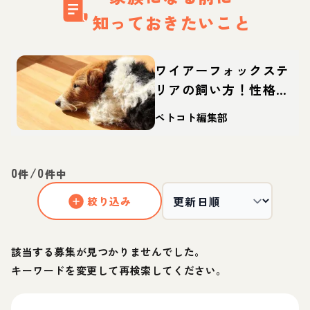
知っておきたいこと
ワイアーフォックステ
リアの飼い方！性格や
寿命、しつけなどを解
ペトコト編集部
説
0
/
0
件
件中
絞り込み
該当する募集が見つかりませんでした。
キーワードを変更して再検索してください。