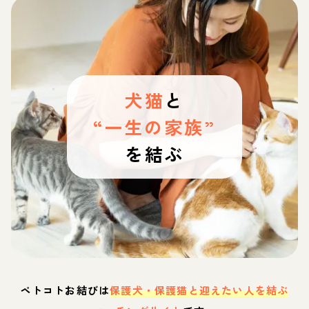
犬猫
と
“一生の家族”
を結ぶ
ペトコトお結びは
保護犬・保護猫と迎えたい人を結ぶ