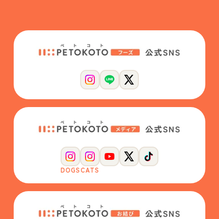
DOGS
CATS