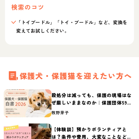
検索のコツ
「トイプードル」「トイ・プードル」など、変換を
変えてお試しください。
保護犬・保護猫を迎えたい方へ
殺処分は減っても、保護の現場はな
ぜ厳しいままなのか｜保護団体59団
体の実態調査【保護犬・保護猫白書
牧野芽子
2026】
【体験談】預かりボランティアと
は？条件や費用、大変なことなど紹