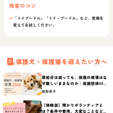
検索のコツ
「トイプードル」「トイ・プードル」など、変換を
変えてお試しください。
保護犬・保護猫を迎えたい方へ
殺処分は減っても、保護の現場はな
ぜ厳しいままなのか｜保護団体59団
体の実態調査【保護犬・保護猫白書
牧野芽子
2026】
【体験談】預かりボランティアと
は？条件や費用、大変なことなど紹