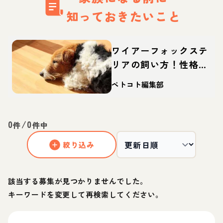
知っておきたいこと
ワイアーフォックステ
リアの飼い方！性格や
寿命、しつけなどを解
ペトコト編集部
説
0
/
0
件
件中
絞り込み
該当する募集が見つかりませんでした。
キーワードを変更して再検索してください。