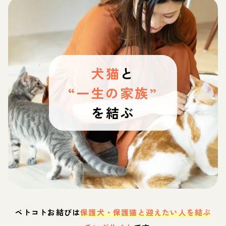
犬猫
と
“一生の家族”
を結ぶ
ペトコトお結びは
保護犬・保護猫と迎えたい人を結ぶ