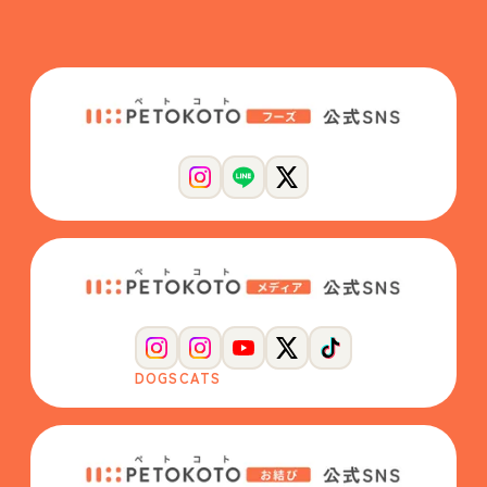
DOGS
CATS