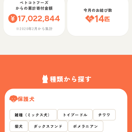
ペトコトフーズ
からの累計寄付金額
今月のお結び数
17,022,844
14
匹
※2020年2月から集計
種類から探す
保護犬
雑種（ミックス犬）
トイプードル
チワワ
柴犬
ダックスフンド
ポメラニアン