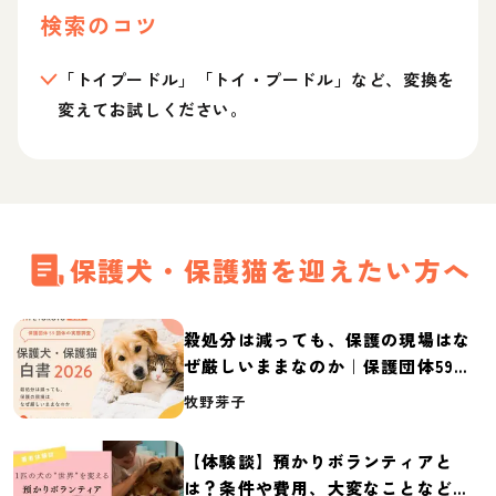
検索のコツ
「トイプードル」「トイ・プードル」など、変換を
変えてお試しください。
保護犬・保護猫を迎えたい方へ
殺処分は減っても、保護の現場はな
ぜ厳しいままなのか｜保護団体59団
体の実態調査【保護犬・保護猫白書
牧野芽子
2026】
【体験談】預かりボランティアと
は？条件や費用、大変なことなど紹