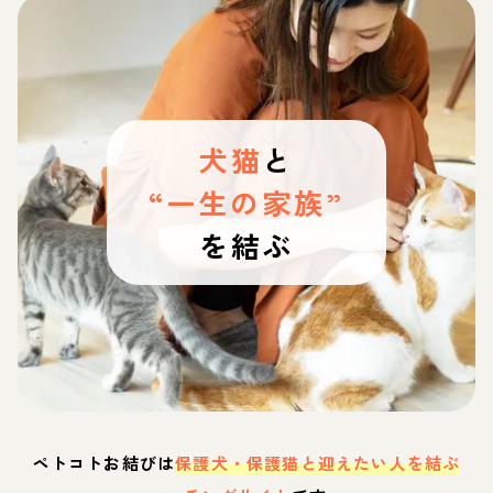
犬猫
と
“一生の家族”
を結ぶ
ペトコトお結びは
保護犬・保護猫と迎えたい人を結ぶ