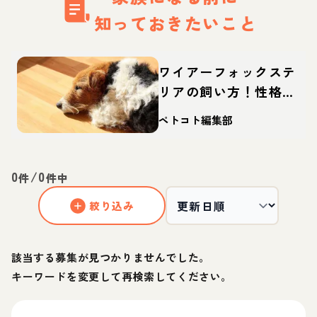
知っておきたいこと
ワイアーフォックステ
リアの飼い方！性格や
寿命、しつけなどを解
ペトコト編集部
説
0
/
0
件
件中
絞り込み
該当する募集が見つかりませんでした。
キーワードを変更して再検索してください。