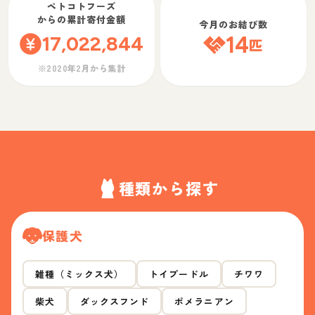
ペトコトフーズ
からの累計寄付金額
今月のお結び数
17,022,844
14
匹
※2020年2月から集計
種類から探す
保護犬
雑種（ミックス犬）
トイプードル
チワワ
柴犬
ダックスフンド
ポメラニアン