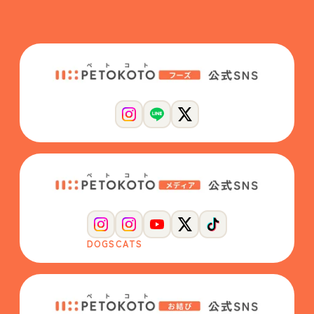
DOGS
CATS