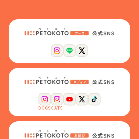
DOGS
CATS