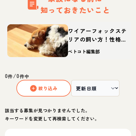
知っておきたいこと
ワイアーフォックステ
リアの飼い方！性格や
寿命、しつけなどを解
ペトコト編集部
説
0
/
0
件
件中
絞り込み
該当する募集が見つかりませんでした。
キーワードを変更して再検索してください。