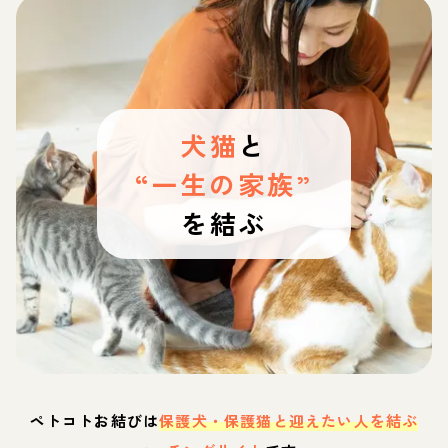
犬猫
と
“一生の家族”
を結ぶ
ペトコトお結びは
保護犬・保護猫と迎えたい人を結ぶ