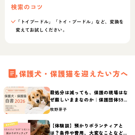
検索のコツ
「トイプードル」「トイ・プードル」など、変換を
変えてお試しください。
保護犬・保護猫を迎えたい方へ
殺処分は減っても、保護の現場はな
ぜ厳しいままなのか｜保護団体59団
体の実態調査【保護犬・保護猫白書
牧野芽子
2026】
【体験談】預かりボランティアと
は？条件や費用、大変なことなど紹