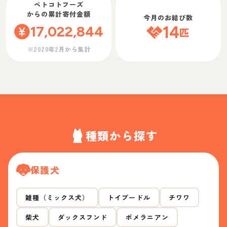
ペトコトフーズ
からの累計寄付金額
今月のお結び数
17,022,844
14
匹
※2020年2月から集計
種類から探す
保護犬
雑種（ミックス犬）
トイプードル
チワワ
柴犬
ダックスフンド
ポメラニアン