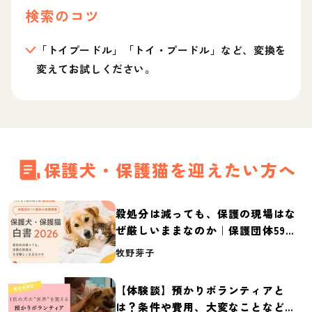
検索のコツ
「トイプードル」「トイ・プードル」など、変換を
変えてお試しください。
保護犬・保護猫を迎えたい方へ
殺処分は減っても、保護の現場はな
ぜ厳しいままなのか｜保護団体59団
体の実態調査【保護犬・保護猫白書
牧野芽子
2026】
【体験談】預かりボランティアと
は？条件や費用、大変なことなど紹