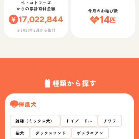
ペトコトフーズ
からの累計寄付金額
今月のお結び数
17,022,844
14
匹
※2020年2月から集計
種類から探す
保護犬
雑種（ミックス犬）
トイプードル
チワワ
柴犬
ダックスフンド
ポメラニアン