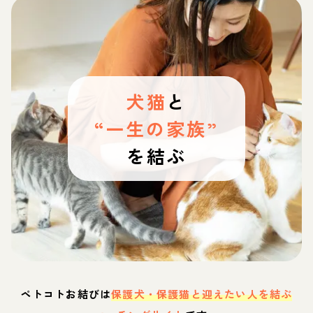
犬猫
と
“一生の家族”
を結ぶ
ペトコトお結びは
保護犬・保護猫と迎えたい人を結ぶ