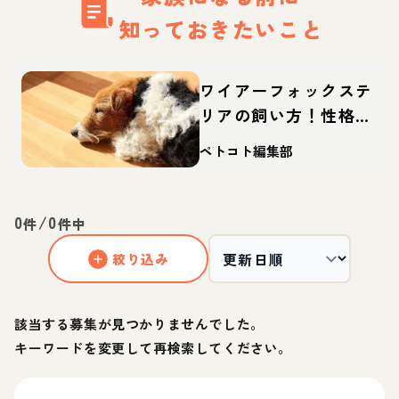
知っておきたいこと
ワイアーフォックステ
リアの飼い方！性格や
寿命、しつけなどを解
ペトコト編集部
説
0
/
0
件
件中
絞り込み
該当する募集が見つかりませんでした。
キーワードを変更して再検索してください。