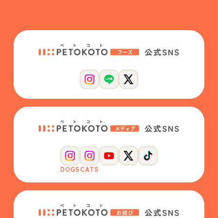
DOGS
CATS