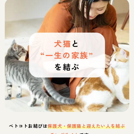
犬猫
と
“一生の家族”
を結ぶ
ペトコトお結びは
保護犬・保護猫と迎えたい人を結ぶ