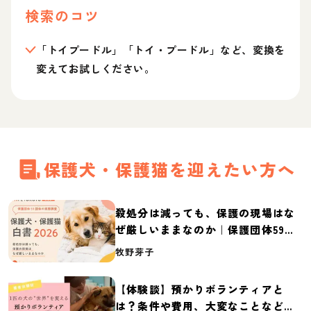
検索のコツ
「トイプードル」「トイ・プードル」など、変換を
変えてお試しください。
保護犬・保護猫を迎えたい方へ
殺処分は減っても、保護の現場はな
ぜ厳しいままなのか｜保護団体59団
体の実態調査【保護犬・保護猫白書
牧野芽子
2026】
【体験談】預かりボランティアと
は？条件や費用、大変なことなど紹