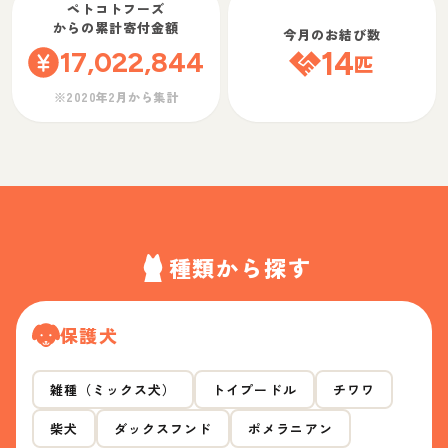
ペトコトフーズ
からの累計寄付金額
今月のお結び数
17,022,844
14
匹
※2020年2月から集計
種類から探す
保護犬
雑種（ミックス犬）
トイプードル
チワワ
柴犬
ダックスフンド
ポメラニアン