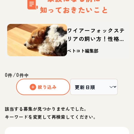
知っておきたいこと
ワイアーフォックステ
リアの飼い方！性格や
寿命、しつけなどを解
ペトコト編集部
説
0
/
0
件
件中
絞り込み
該当する募集が見つかりませんでした。
キーワードを変更して再検索してください。