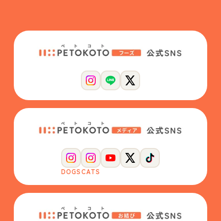
DOGS
CATS