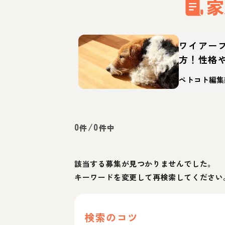
家
ワイアー
方！性格
説
ペトコト編集
0
/
0
件
件中
該当する募集が見つかりませんでした。
キーワードを変更して再検索してください
検索のコツ