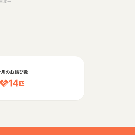
日本一
今月のお結び数
14
匹