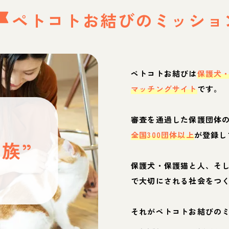
ペトコトお結びの
ミッショ
ペトコトお結びは
保護犬
マッチングサイト
です。
と
審査を通過した保護団体
全国300団体以上
が登録し
族”
保護犬・保護猫と人、そ
ぶ
で大切にされる社会をつ
それがペトコトお結びの