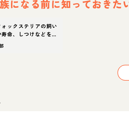
族になる前に
知っておきた
フォックステリアの飼い
や寿命、しつけなどを解
部
。