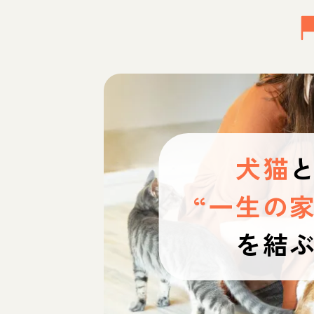
犬猫
“一生の家
を結