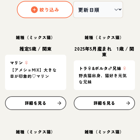
絞り込み
雑種（ミックス猫）
雑種（ミックス猫）
推定5歳
/
関東
2025年5月産まれ 1歳
/
関
東
マリン
♀
トラ♀&ボルタ♂兄妹
♀
【アメショMIX】大きな
野良猫出身、猫好き元気
目が印象的♡マリン
な兄妹
詳細を見る
詳細を見る
雑種（ミックス猫）
雑種（ミックス猫）