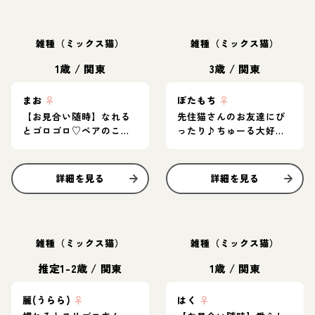
雑種（ミックス猫）
雑種（ミックス猫）
1歳
/
関東
3歳
/
関東
まお
♀
ぼたもち
♀
【お見合い随時】なれる
先住猫さんのお友達にぴ
とゴロゴロ♡ペアのこま
ったり♪ちゅーる大好き
ると元気にニャンプロ！
女子
詳細を見る
詳細を見る
雑種（ミックス猫）
雑種（ミックス猫）
推定1-2歳
/
関東
1歳
/
関東
麗(うらら)
♀
はく
♀