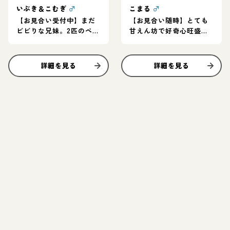
いぶき＆こむぎ
♂
こまる
♂
【お見合い受付中】まだ
【お見合い随時】とても
ビビりな兄妹。2匹のペー
甘えん坊で好奇心旺盛♡
スを見守ってくれるご家
まおちゃんと大の仲良し
庭に
♪
詳細を見る
詳細を見る