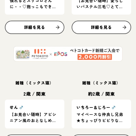
慣れるとスリゴロさん
【お見合い随時】愛らし
に・・♡抱っこもできる
いパステル三毛♡とても
ようになったよ
活発な元気っこ
詳細を見る
詳細を見る
雑種（ミックス猫）
雑種（ミックス猫）
2歳
/
関東
約2歳
/
関東
せん
♂
いちろー＆じろー
♂
【お見合い随時】アビシ
マイペースな仲良し兄弟
ニアン風のおとなしめな
★ちょっぴりビビりな兄
男の子☆
と甘えん坊弟