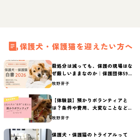
保護犬・保護猫を迎えたい方へ
殺処分は減っても、保護の現場はな
ぜ厳しいままなのか｜保護団体59団
体の実態調査【保護犬・保護猫白書
牧野芽子
2026】
【体験談】預かりボランティアと
は？条件や費用、大変なことなど紹
介
牧野芽子
保護犬・保護猫のトライアルって