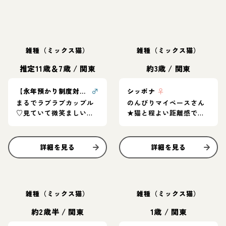
雑種（ミックス猫）
雑種（ミックス猫）
推定11歳＆7歳
/
関東
約3歳
/
関東
【永年預かり制度対象】ソックス＆ベリー
♂
シッポナ
♀
まるでラブラブカップル
のんびりマイペースさん
♡見ていて微笑ましい仲
★猫と程よい距離感で暮
良しペア
らしたい方に◎
詳細を見る
詳細を見る
雑種（ミックス猫）
雑種（ミックス猫）
約2歳半
/
関東
1歳
/
関東