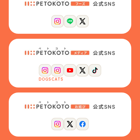
DOGS
CATS