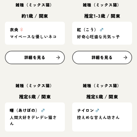
雑種（ミックス猫）
雑種（ミックス猫）
約1歳
/
関東
推定1-3歳
/
関東
衣央
♀
紅（こう）
♂
マイペースな優しいネコ
好奇心旺盛な元気っ子
詳細を見る
詳細を見る
雑種（ミックス猫）
雑種（ミックス猫）
推定6歳
/
関東
推定6歳
/
関東
曙（あけぼの）
♂
ナイロン
♂
人間大好きデレデレ猫さ
控えめな甘えん坊さん
ん