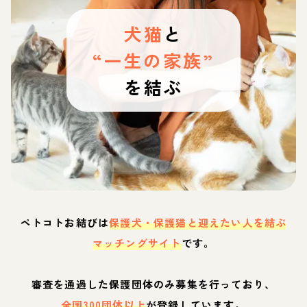
犬猫
と
“一生の家族”
を結ぶ
ペトコトお結びは
保護犬・保護猫と迎えたい人を結ぶ
マッチングサイト
です。
審査を通過した保護団体のみ募集を行っており、
全国300団体以上
が登録しています。