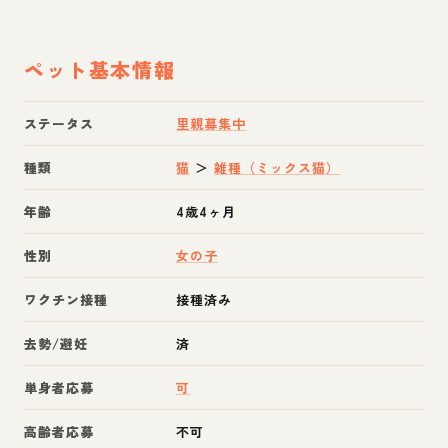
ペット基本情報
ステータス
里親募集中
種類
猫
＞
雑種（ミックス猫）
年齢
4歳4ヶ月
性別
女の子
ワクチン接種
接種済み
去勢/避妊
済
単身者応募
可
高齢者応募
不可