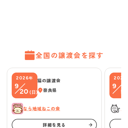
全国の譲渡会を探す
2026
2026
年
猫の譲渡会
9
9
20
奈良県
5
(
日
)
(
なら地域ねこの会
に
詳細を見る