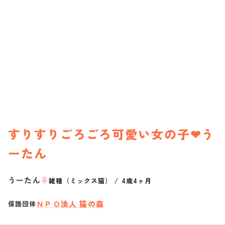
すりすりごろごろ可愛い女の子❤︎う
ーたん
うーたん
♀
雑種（ミックス猫）
/
4歳4ヶ月
ＮＰＯ法人 猫の森
保護団体