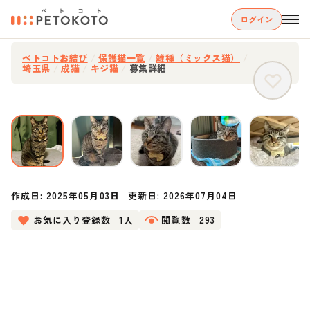
ログイン
ペトコトお結び
/
保護猫一覧
/
雑種（ミックス猫）
/
埼玉県
/
成猫
/
キジ猫
/
募集詳細
作成日:
2025年05月03日
更新日:
2026年07月04日
お気に入り登録数
1人
閲覧数
293