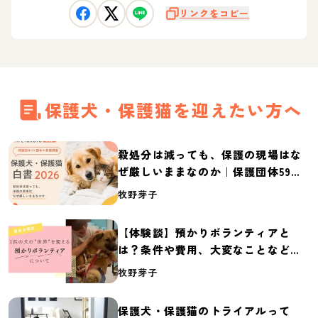
リンクをコピー
保護犬・保護猫を迎えたい方へ
殺処分は減っても、保護の現場はな
ぜ厳しいままなのか｜保護団体59団
体の実態調査【保護犬・保護猫白書
牧野芽子
2026】
【体験談】預かりボランティアと
は？条件や費用、大変なことなど紹
介
牧野芽子
保護犬・保護猫のトライアルって