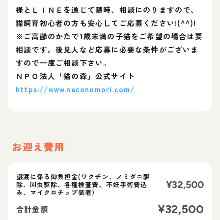
様とＬＩＮＥを通じて随時、相談にのりますので、
猫飼育初心者の方も安心してご応募ください!(^^)!
※ご高齢のかたで1歳未満の子猫をご希望の場合は要
相談です。後見人など応募に必要な条件がございま
すので一度ご相談下さい。
ＮＰＯ法人「猫の森」公式サイト
https://www.neconomori.com/
お迎え費用
譲渡に係る御負担金(ワクチン、ノミダニ駆
¥
32,500
除、回虫駆除、各種検査費、不妊手術費込
み、マイクロチップ装着）
¥
32,500
合計金額