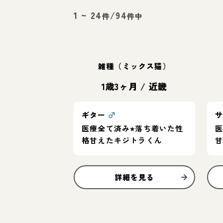
1
~
24
/
94
件
件中
雑種（ミックス猫）
1歳3ヶ月
/
近畿
ギター
♂
医療全て済み⭐︎落ち着いた性
医
格甘えたキジトラくん
詳細を見る