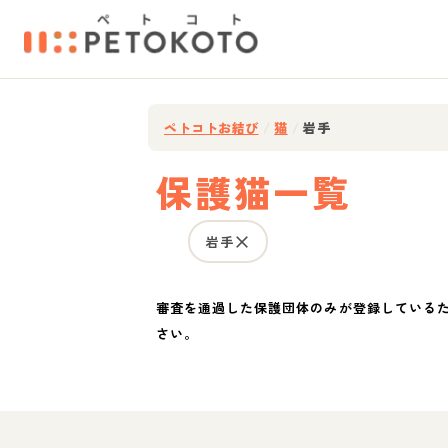
ペトコトお結び
/
猫
/
岩手
保護猫一覧
岩手
審査を通過した保護団体のみが登録している
さい。