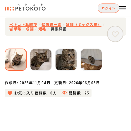
ログイン
ペトコトお結び
/
保護猫一覧
/
雑種（ミックス猫）
/
岩手県
/
成猫
/
短毛
/
募集詳細
作成日:
2025年11月04日
更新日:
2026年06月08日
お気に入り登録数
0人
閲覧数
75