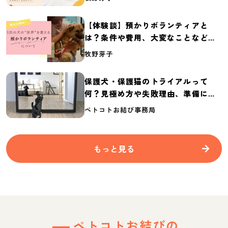
2026】
【体験談】預かりボランティアと
は？条件や費用、大変なことなど紹
介
牧野芽子
保護犬・保護猫のトライアルって
何？見極め方や失敗理由、準備に必
要なものを紹介
ペトコトお結び事務局
もっと見る
ペトコトお結びの