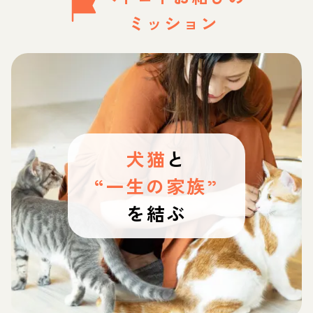
ミッション
犬猫
と
“一生の家族”
を結ぶ