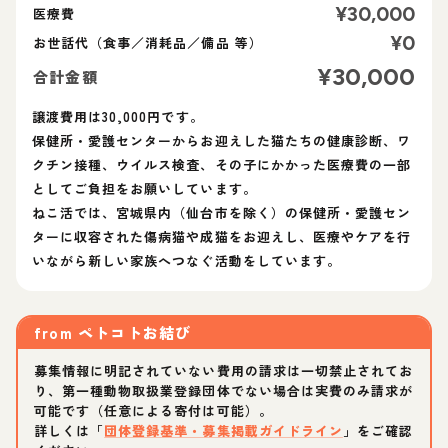
¥
30,000
医療費
¥
0
お世話代（食事／消耗品／備品 等）
¥
30,000
合計金額
譲渡費用は30,000円です。
保健所・愛護センターからお迎えした猫たちの健康診断、ワ
クチン接種、ウイルス検査、その子にかかった医療費の一部
としてご負担をお願いしています。
ねこ活では、宮城県内（仙台市を除く）の保健所・愛護セン
ターに収容された傷病猫や成猫をお迎えし、医療やケアを行
いながら新しい家族へつなぐ活動をしています。
from
ペトコトお結び
募集情報に明記されていない費用の請求は一切禁止されてお
り、第一種動物取扱業登録団体でない場合は実費のみ請求が
可能です（任意による寄付は可能）。
詳しくは「
団体登録基準・募集掲載ガイドライン
」をご確認