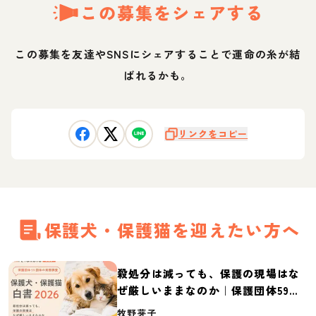
この募集をシェアする
この募集を友達やSNSにシェアすることで運命の糸が結
ばれるかも。
リンクをコピー
保護犬・保護猫を迎えたい方へ
殺処分は減っても、保護の現場はな
ぜ厳しいままなのか｜保護団体59団
体の実態調査【保護犬・保護猫白書
牧野芽子