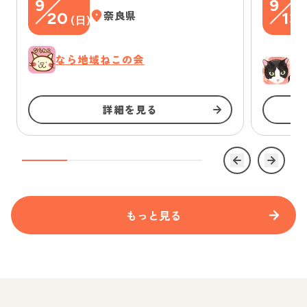
9
9
20
奈良県
13
(
日
)
(
なら地域ねこの会
ゆ
詳細を見る
もっと見る