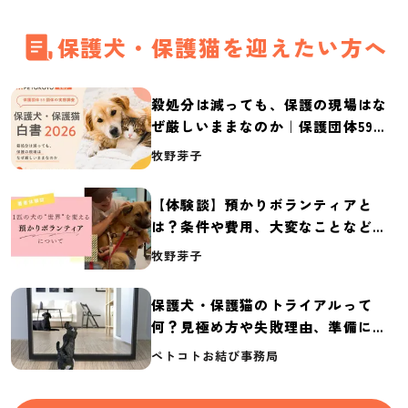
保護犬・保護猫を迎えたい方へ
殺処分は減っても、保護の現場はな
ぜ厳しいままなのか｜保護団体59団
体の実態調査【保護犬・保護猫白書
牧野芽子
2026】
【体験談】預かりボランティアと
は？条件や費用、大変なことなど紹
介
牧野芽子
保護犬・保護猫のトライアルって
何？見極め方や失敗理由、準備に必
要なものを紹介
ペトコトお結び事務局