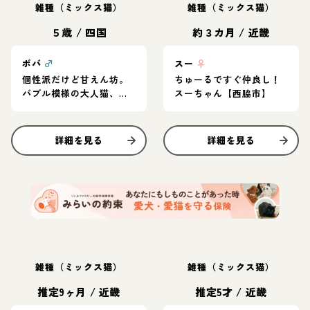
雑種（ミックス猫）
雑種（ミックス猫）
５歳
/
四国
約３カ月
/
近畿
ボバ
♂
スー
♀
個性派だけど甘えん坊。
ちゅーるですぐ仲良し！
バブル模様の大人猫、ボ
スーちゃん【西脇市】
バ！
詳細を見る
詳細を見る
雑種（ミックス猫）
雑種（ミックス猫）
推定9ヶ月
/
近畿
推定5才
/
近畿