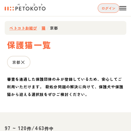
ログイン
ペトコトお結び
/
猫
/
京都
保護猫一覧
京都
審査を通過した保護団体のみが登録しているため、安心してご
利用いただけます。 殺処分問題の解決に向けて、保護犬や保護
猫から迎える選択肢をぜひご検討ください。
97
~
120
/
463
件
件中