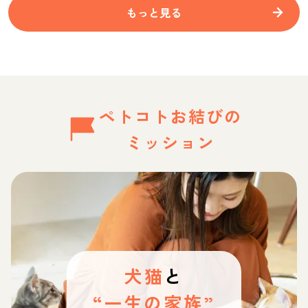
もっと見る
ペトコトお結びの
ミッション
犬猫
と
“一生の家族”