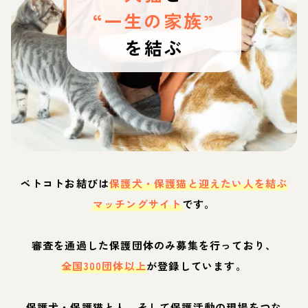
“一生の家族”
を結ぶ
ペトコトお結びは
保護犬・保護猫と迎えたい人を結ぶ
マッチングサイト
です。
審査を通過した保護団体のみ募集を行っており、
全国300団体以上
が登録しています。
保護犬・保護猫と人、そして保護活動の現場をつな