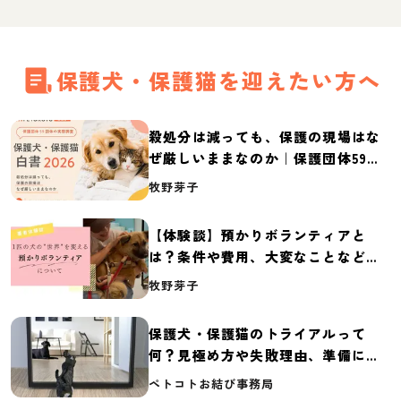
保護犬・保護猫を迎えたい方へ
殺処分は減っても、保護の現場はな
ぜ厳しいままなのか｜保護団体59団
体の実態調査【保護犬・保護猫白書
牧野芽子
2026】
【体験談】預かりボランティアと
は？条件や費用、大変なことなど紹
介
牧野芽子
保護犬・保護猫のトライアルって
何？見極め方や失敗理由、準備に必
要なものを紹介
ペトコトお結び事務局