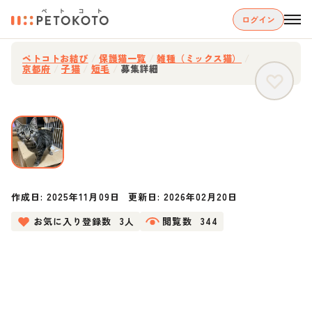
ログイン
ペトコトお結び
/
保護猫一覧
/
雑種（ミックス猫）
/
京都府
/
子猫
/
短毛
/
募集詳細
作成日:
2025年11月09日
更新日:
2026年02月20日
お気に入り登録数
3人
閲覧数
344