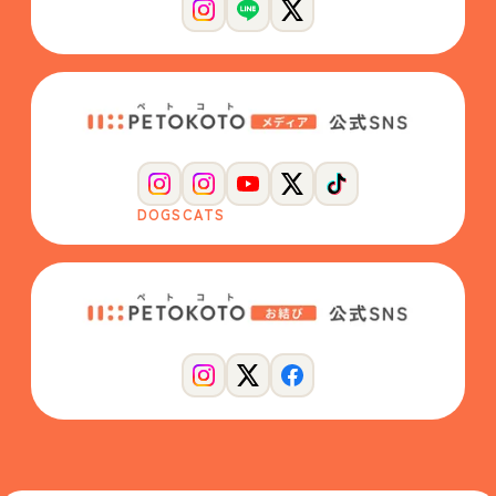
DOGS
CATS