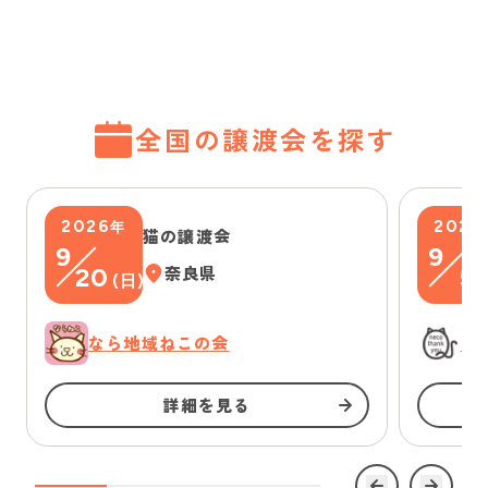
全国の譲渡会を探す
2026
2026
年
猫の譲渡会
9
9
20
奈良県
5
(
日
)
(
なら地域ねこの会
に
詳細を見る