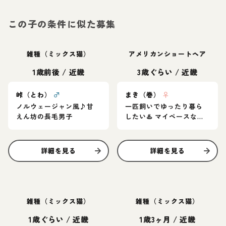
この子の条件に似た募集
雑種（ミックス猫）
アメリカンショートヘア
1歳前後
/
近畿
3歳ぐらい
/
近畿
峠（とわ）
♂
まき（巻）
♀
ノルウェージャン風♪甘
一匹飼いでゆったり暮ら
えん坊の長毛男子
したい♨️ マイペースなア
メショ女子
詳細を見る
詳細を見る
雑種（ミックス猫）
雑種（ミックス猫）
1歳ぐらい
/
近畿
1歳3ヶ月
/
近畿