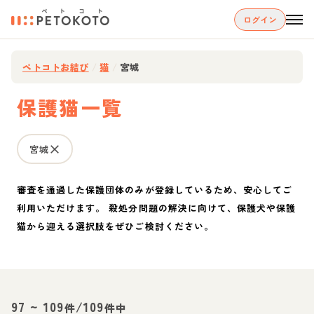
ログイン
ペトコトお結び
/
猫
/
宮城
保護猫一覧
宮城
審査を通過した保護団体のみが登録しているため、安心してご
利用いただけます。 殺処分問題の解決に向けて、保護犬や保護
猫から迎える選択肢をぜひご検討ください。
97
~
109
/
109
件
件中