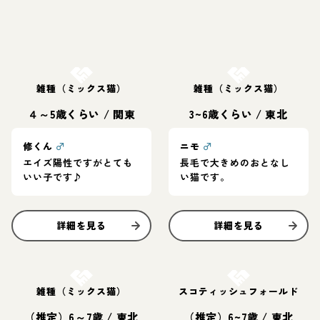
お結び決定
お結び決定
雑種（ミックス猫）
雑種（ミックス猫）
４～5歳くらい
/
関東
3~6歳くらい
/
東北
修くん
♂
ニモ
♂
エイズ陽性ですがとても
長毛で大きめのおとなし
いい子です♪
い猫です。
詳細を見る
詳細を見る
お結び決定
お結び決定
雑種（ミックス猫）
スコティッシュフォールド
（推定）6～7歳
/
東北
（推定）6~7歳
/
東北