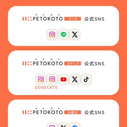
DOGS
CATS