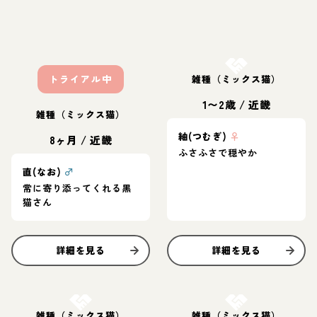
お結び決定
トライアル中
雑種（ミックス猫）
1〜2歳
/
近畿
雑種（ミックス猫）
紬(つむぎ)
♀
8ヶ月
/
近畿
ふさふさで穏やか
直(なお)
♂
常に寄り添ってくれる黒
猫さん
詳細を見る
詳細を見る
お結び決定
お結び決定
雑種（ミックス猫）
雑種（ミックス猫）