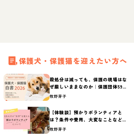
保護犬・保護猫を迎えたい方へ
殺処分は減っても、保護の現場はな
ぜ厳しいままなのか｜保護団体59団
体の実態調査【保護犬・保護猫白書
牧野芽子
2026】
【体験談】預かりボランティアと
は？条件や費用、大変なことなど紹
介
牧野芽子