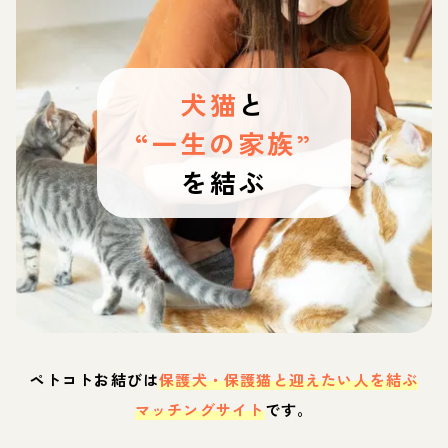
犬猫
と
“一生の家族”
を結ぶ
ペトコトお結びは
保護犬・保護猫と迎えたい人を結ぶ
マッチングサイト
です。