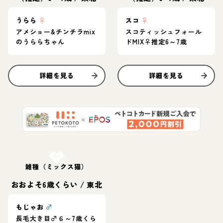
うらら
♀
スコ
♀
アメショー&チンチラmix
スコティッシュフォール
のうららちゃん
ドMIX♀推定6～7歳
詳細を見る
詳細を見る
お結び決定
雑種（ミックス猫）
おおよそ6歳くらい
/
東北
もじゃお
♂
長毛大き目♂６～7歳くら