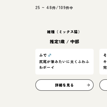
25
~
48
/
109
件
件中
雑種（ミックス猫）
推定1歳
/
中部
ふで
♂
尻尾が筆みたいに太くふわふ
わボーイ
詳細を見る