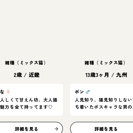
雑種（ミックス猫）
雑種（ミックス猫）
2歳
/
近畿
13歳3ヶ月
/
九州
はな
♀
ポン
♂
大人しくて甘えん坊、大人猫
人見知り、猫見知りしない
の魅力を全て持ってます♡
ち着いたボスキャラな男の
です。
詳細を見る
詳細を見る