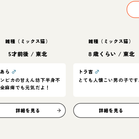
雑種（ミックス猫）
雑種（ミックス猫）
5才前後
/
東北
８歳くらい
/
東北
そあら
♂
トラ吉
♂
キンピカの甘えん坊下半身不
とても人懐こい男の子です
完全麻痺でも元気だよ！
詳細を見る
詳細を見る