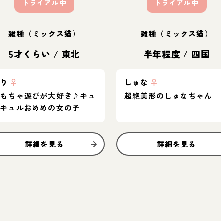
トライアル中
トライアル中
雑種（ミックス猫）
雑種（ミックス猫）
5才くらい
/
東北
半年程度
/
四国
りり
♀
しゅな
♀
おもちゃ遊びが大好き♪キュ
超絶美形のしゅなちゃん
ルキュルおめめの女の子
詳細を見る
詳細を見る