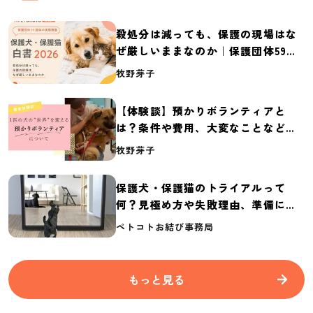
殺処分は減っても、保護の現場はな
ぜ厳しいままなのか｜保護団体59団
体の実態調査【保護犬・保護猫白書
牧野芽子
2026】
【体験談】預かりボランティアと
は？条件や費用、大変なことなど紹
介
牧野芽子
保護犬・保護猫のトライアルって
何？見極め方や失敗理由、準備に必
要なものを紹介
ペトコトお結び事務局
もっと見る