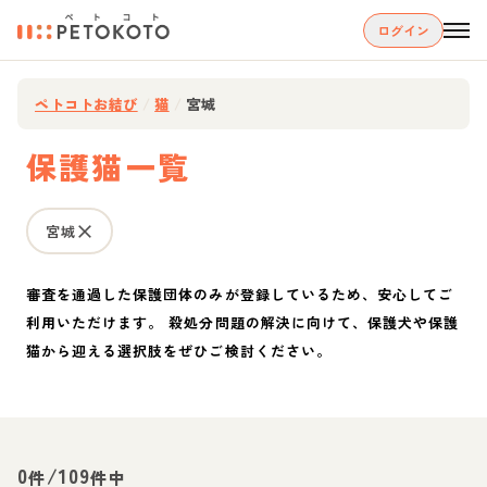
ログイン
ペトコトお結び
/
猫
/
宮城
保護猫一覧
宮城
審査を通過した保護団体のみが登録しているため、安心してご
利用いただけます。 殺処分問題の解決に向けて、保護犬や保護
猫から迎える選択肢をぜひご検討ください。
0
/
109
件
件中