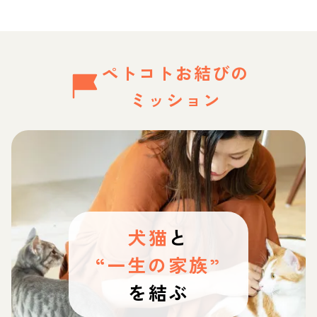
ペトコトお結びの
ミッション
犬猫
と
“一生の家族”
を結ぶ