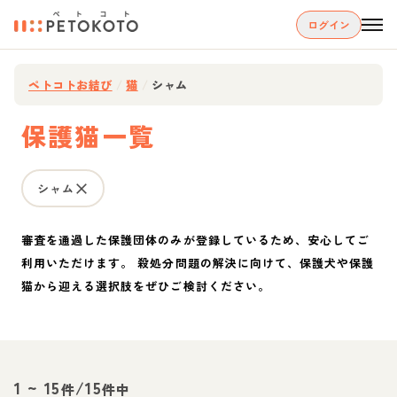
ログイン
ペトコトお結び
/
猫
/
シャム
保護猫一覧
シャム
審査を通過した保護団体のみが登録しているため、安心してご
利用いただけます。 殺処分問題の解決に向けて、保護犬や保護
猫から迎える選択肢をぜひご検討ください。
1
~
15
/
15
件
件中