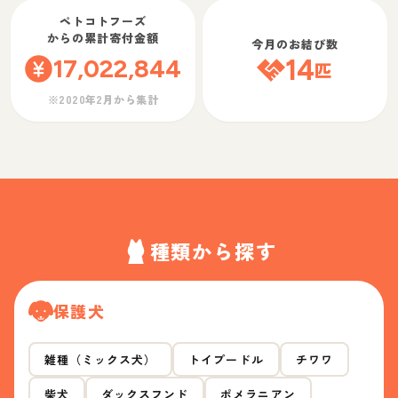
ペトコトフーズ
からの累計寄付金額
今月のお結び数
17,022,844
14
匹
※2020年2月から集計
種類から探す
保護犬
雑種（ミックス犬）
トイプードル
チワワ
柴犬
ダックスフンド
ポメラニアン