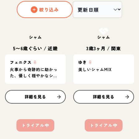
絞り込み
お結び決定
シャム
シャム
5〜6歳ぐらい
/
近畿
3歳3ヶ月
/
関東
フェニクス
♀
ゆき
♀
火事から奇跡的に助かっ
美しいシャムMIX
た、優しく穏やかなシャ
ム系mix
詳細を見る
詳細を見る
トライアル中
トライアル中