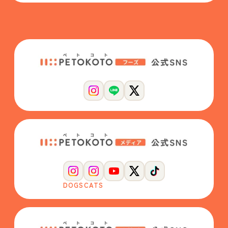
DOGS
CATS