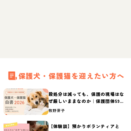
保護犬・保護猫を迎えたい方へ
殺処分は減っても、保護の現場はな
ぜ厳しいままなのか｜保護団体59団
体の実態調査【保護犬・保護猫白書
牧野芽子
2026】
【体験談】預かりボランティアと