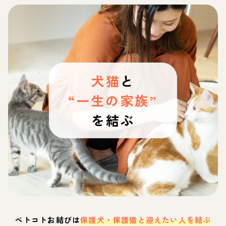
犬猫
と
“一生の家族”
を結ぶ
ペトコトお結びは
保護犬・保護猫と迎えたい人を結ぶ