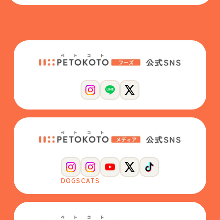
DOGS
CATS