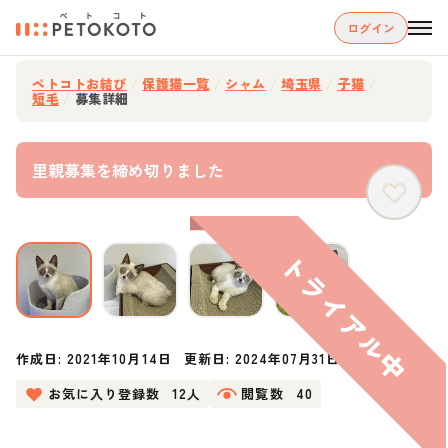
ログイン
ペトコトお結び
/
保護猫一覧
/
シャム
/
埼玉県
/
子猫
/
短毛
/
募集詳細
里親募集を締め切りました
作成日:
2021年10月14日
更新日:
2024年07月31日
お気に入り登録数
12人
閲覧数
40