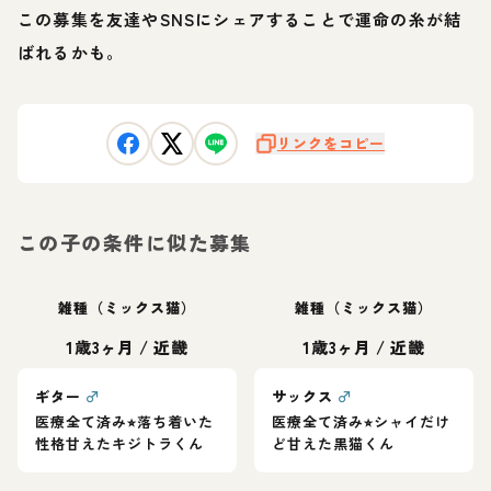
この募集を友達やSNSにシェアすることで運命の糸が結
ばれるかも。
リンクをコピー
この子の条件に似た募集
雑種（ミックス猫）
雑種（ミックス猫）
1歳3ヶ月
/
近畿
1歳3ヶ月
/
近畿
ギター
♂
サックス
♂
医療全て済み⭐︎落ち着いた
医療全て済み⭐︎シャイだけ
性格甘えたキジトラくん
ど甘えた黒猫くん