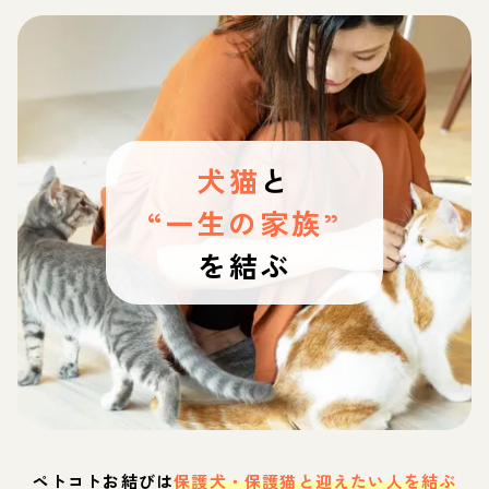
犬猫
と
“一生の家族”
を結ぶ
ペトコトお結びは
保護犬・保護猫と迎えたい人を結ぶ