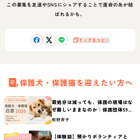
この募集を友達やSNSにシェアすることで運命の糸が結
ばれるかも。
リンクをコピー
保護犬・保護猫を迎えたい方へ
殺処分は減っても、保護の現場はな
ぜ厳しいままなのか｜保護団体59団
体の実態調査【保護犬・保護猫白書
牧野芽子
2026】
【体験談】預かりボランティアと