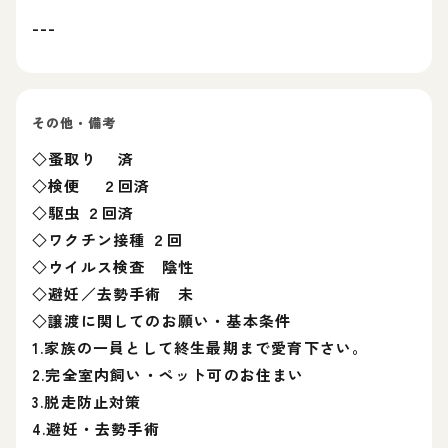
---
その他・備考
◇蚤取り 済
◇検便 ２回済
◇駆虫 ２回済
◇ワクチン接種 ２回
◇ウイルス検査 陰性
◇避妊／去勢手術 未
◇譲渡に関してのお願い・基本条件
1.家族の一員として終生最期まで愛育下さい。
2.完全室内飼い・ペット可のお住まい
3.脱走防止対策
4.避妊・去勢手術