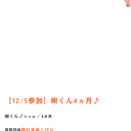
【12/5参加】樹くん4ヵ月♪
樹くん
♂
シャム
/
4カ月
猫の未来とびら
保護団体