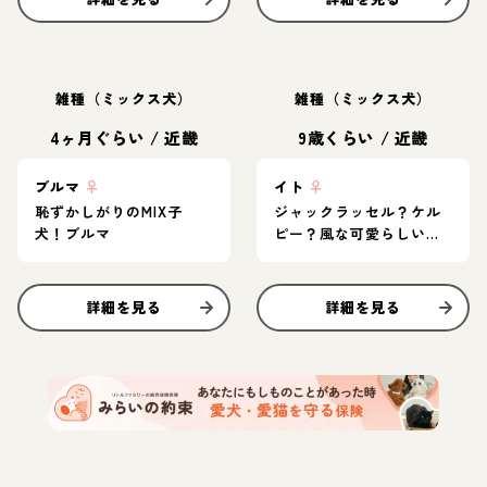
雑種（ミックス犬）
雑種（ミックス犬）
4ヶ月ぐらい
/
近畿
9歳くらい
/
近畿
ブルマ
♀
イト
♀
恥ずかしがりのMIX子
ジャックラッセル？ケル
犬！ブルマ
ピー？風な可愛らしいイ
ト
詳細を見る
詳細を見る