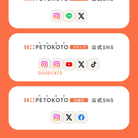
DOGS
CATS