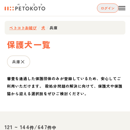
ログイン
ペトコトお結び
/
犬
/
兵庫
保護犬一覧
兵庫
審査を通過した保護団体のみが登録しているため、安心してご
利用いただけます。 殺処分問題の解決に向けて、保護犬や保護
猫から迎える選択肢をぜひご検討ください。
121
~
144
/
647
件
件中