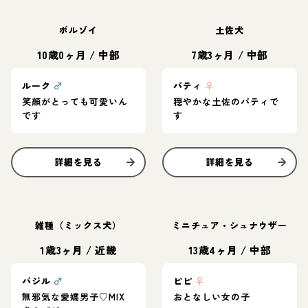
ボルゾイ
土佐犬
10歳0ヶ月
/
中部
7歳3ヶ月
/
中部
ルーク
♂
パティ
♀
笑顔がとっても可愛いん
穏やかな土佐のパティで
です
す
詳細を見る
詳細を見る
雑種（ミックス犬）
ミニチュア・シュナウザー
1歳3ヶ月
/
近畿
13歳4ヶ月
/
中部
バジル
♂
ピピ
♀
無邪気な愛嬌男子♡MIX
おとなしい女の子