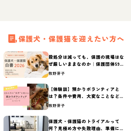
保護犬・保護猫を迎えたい方へ
殺処分は減っても、保護の現場はな
ぜ厳しいままなのか｜保護団体59団
体の実態調査【保護犬・保護猫白書
牧野芽子
2026】
【体験談】預かりボランティアと
は？条件や費用、大変なことなど紹
介
牧野芽子
保護犬・保護猫のトライアルって
何？見極め方や失敗理由、準備に必