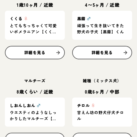
1歳10ヶ月
/
近畿
4〜5ヶ月
/
近畿
くくる
♀
黒霧
♂
とてもちっちゃくて可愛
頑張って生き抜いてきた
いポメラニアン【くく
野犬の子犬【黒霧】くん
る】
詳細を見る
詳細を見る
マルチーズ
雑種（ミックス犬）
8歳くらい
/
近畿
0歳6ヶ月
/
中部
しおんしおん
♂
チロル
♀
ウエスティのようなしっ
甘えん坊の野犬仔犬チロ
かりしたマルチーズ【し
ル
おんしおん】くん