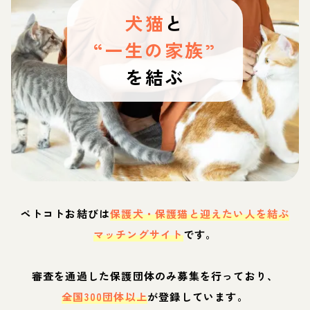
犬猫
と
“一生の家族”
を結ぶ
ペトコトお結びは
保護犬・保護猫と迎えたい人を結ぶ
マッチングサイト
です。
審査を通過した保護団体のみ募集を行っており、
全国300団体以上
が登録しています。