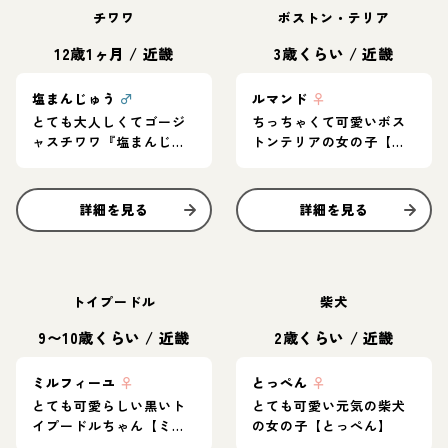
チワワ
ボストン・テリア
12歳1ヶ月
/
近畿
3歳くらい
/
近畿
塩まんじゅう
♂
ルマンド
♀
とても大人しくてゴージ
ちっちゃくて可愛いボス
ャスチワワ『塩まんじゅ
トンテリアの女の子【ル
う』
マンド】
詳細を見る
詳細を見る
トイプードル
柴犬
9〜10歳くらい
/
近畿
2歳くらい
/
近畿
ミルフィーユ
♀
とっぺん
♀
とても可愛らしい黒いト
とても可愛い元気の柴犬
イプードルちゃん【ミル
の女の子【とっぺん】
フィーユ】