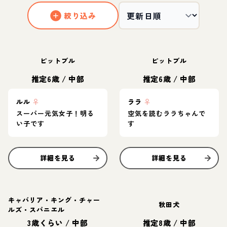
絞り込み
ピットブル
ピットブル
推定6歳
/
中部
推定6歳
/
中部
ルル
♀
ララ
♀
スーパー元気女子！明る
空気を読むララちゃんで
い子です
す
詳細を見る
詳細を見る
キャバリア・キング・チャー
秋田犬
ルズ・スパニエル
3歳くらい
/
中部
推定8歳
/
中部