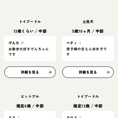
トイプードル
土佐犬
13歳くらい
/
中部
5歳10ヶ月
/
中部
げんた
♂
ベティ
♀
お散歩大好きげんちゃん
男子顔の甘えん坊女子で
です
す
詳細を見る
詳細を見る
ピットブル
トイプードル
推定6歳
/
中部
推定12歳
/
中部
リリ
♀
クロエ
♀