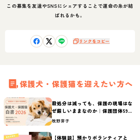
この募集を友達やSNSにシェアすることで運命の糸が結
ばれるかも。
リンクをコピー
保護犬・保護猫を迎えたい方へ
殺処分は減っても、保護の現場はな
ぜ厳しいままなのか｜保護団体59団
体の実態調査【保護犬・保護猫白書
牧野芽子
2026】
【体験談】預かりボランティアと