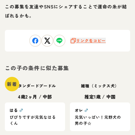
この募集を友達やSNSにシェアすることで運命の糸が結
ばれるかも。
リンクをコピー
この子の条件に似た募集
新着
スタンダードプードル
雑種（ミックス犬）
4歳2ヶ月
/
中部
推定1歳
/
中国
はる
♂
オレ
♂
びびりですが元気なはる
元気いっぱい！元野犬の
くん
男の子☆