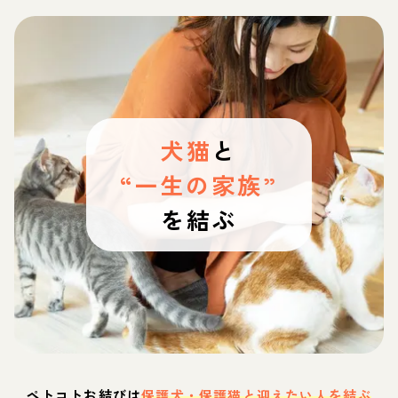
犬猫
と
“一生の家族”
を結ぶ
ペトコトお結びは
保護犬・保護猫と迎えたい人を結ぶ