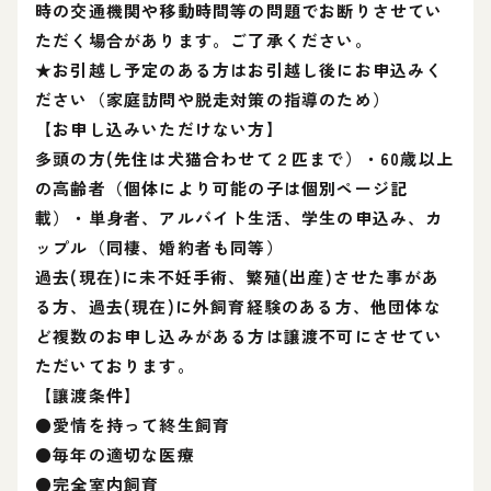
時の交通機関や移動時間等の問題でお断りさせてい
ただく場合があります。ご了承ください。
★お引越し予定のある方はお引越し後にお申込みく
ださい（家庭訪問や脱走対策の指導のため）
【お申し込みいただけない方】
多頭の方(先住は犬猫合わせて２匹まで）・60歳以上
の高齢者（個体により可能の子は個別ページ記
載）・単身者、アルバイト生活、学生の申込み、カ
ップル（同棲、婚約者も同等）
過去(現在)に未不妊手術、繁殖(出産)させた事があ
る方、過去(現在)に外飼育経験のある方、他団体な
ど複数のお申し込みがある方は譲渡不可にさせてい
ただいております。
【讓渡条件】
●愛情を持って終生飼育
●毎年の適切な医療
●完全室内飼育