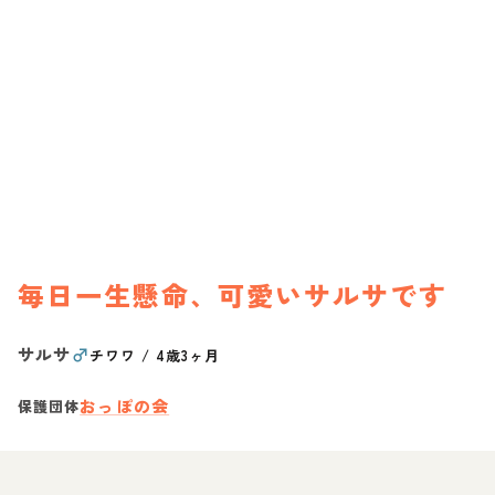
毎日一生懸命、可愛いサルサです
サルサ
♂
チワワ
/
4歳3ヶ月
おっぽの会
保護団体