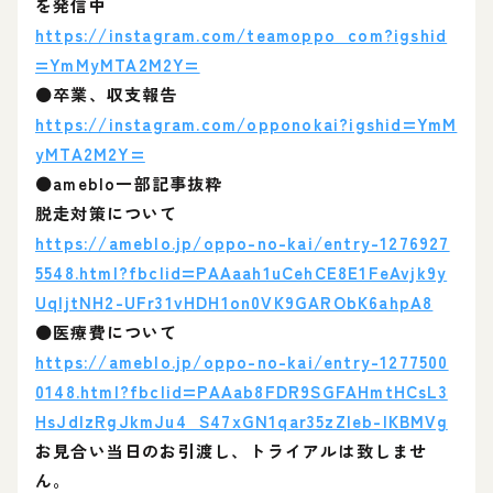
を発信中
https://instagram.com/teamoppo_com?igshid
=YmMyMTA2M2Y=
⚫卒業、収支報告
https://instagram.com/opponokai?igshid=YmM
yMTA2M2Y=
⚫ameblo一部記事抜粋
脱走対策について
https://ameblo.jp/oppo-no-kai/entry-1276927
5548.html?fbclid=PAAaah1uCehCE8E1FeAvjk9y
UqljtNH2-UFr31vHDH1on0VK9GARObK6ahpA8
⚫医療費について
https://ameblo.jp/oppo-no-kai/entry-1277500
0148.html?fbclid=PAAab8FDR9SGFAHmtHCsL3
HsJdIzRgJkmJu4_S47xGN1qar35zZIeb-IKBMVg
お見合い当日のお引渡し、トライアルは致しませ
ん。