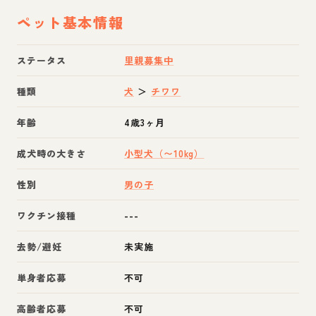
ペット基本情報
ステータス
里親募集中
種類
犬
＞
チワワ
年齢
4歳3ヶ月
成犬時の大きさ
小型犬（〜10kg）
性別
男の子
ワクチン接種
---
去勢/避妊
未実施
単身者応募
不可
高齢者応募
不可