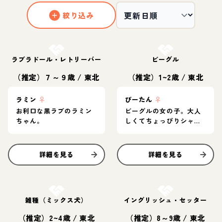
絞り込み
お結び決定
お結び決定
ラブラドール・レトリーバー
ビーグル
（推定）７～９歳
/
東北
（推定）1~2歳
/
東北
ラミン
♀
びーたん
♀
お利口な黒ラブのラミン
ビーグルの女の子。大人
ちゃん。
しくてちょっぴりシャイ
です。
詳細を見る
詳細を見る
お結び決定
お結び決定
雑種（ミックス犬）
イングリッシュ・セッター
（推定）2~4歳
/
東北
（推定）8～9歳
/
東北