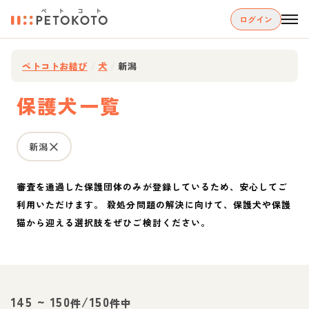
ログイン
ペトコトお結び
/
犬
/
新潟
保護犬一覧
新潟
審査を通過した保護団体のみが登録しているため、安心してご
利用いただけます。 殺処分問題の解決に向けて、保護犬や保護
猫から迎える選択肢をぜひご検討ください。
145
~
150
/
150
件
件中