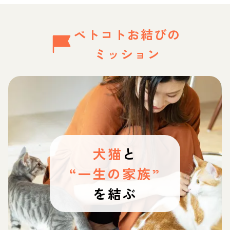
ペトコトお結びの
ミッション
犬猫
と
“一生の家族”
を結ぶ