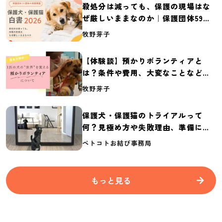
殺処分は減っても、保護の現場はな
ぜ厳しいままなのか｜保護団体59団
体の実態調査【保護犬・保護猫白書
牧野芽子
2026】
【体験談】預かりボランティアと
は？条件や費用、大変なことなど紹
介
牧野芽子
保護犬・保護猫のトライアルって
何？見極め方や失敗理由、準備に必
要なものを紹介
ペトコトお結び事務局
もっと見る