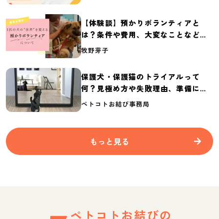
2026】
【体験談】預かりボランティアと
は？条件や費用、大変なことなど紹
介
牧野芽子
保護犬・保護猫のトライアルって
何？見極め方や失敗理由、準備に必
要なものを紹介
ペトコトお結び事務局
もっと見る
ペトコトお結びの