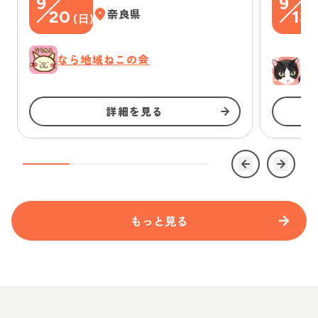
9
9
20
奈良県
13
(
日
)
(
なら地域ねこの会
ゆ
詳細を見る
もっと見る