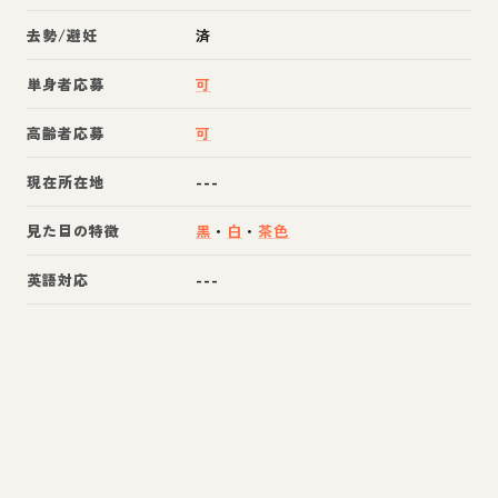
去勢/避妊
済
単身者応募
可
高齢者応募
可
現在所在地
---
見た目の特徴
黒
・
白
・
茶色
英語対応
---