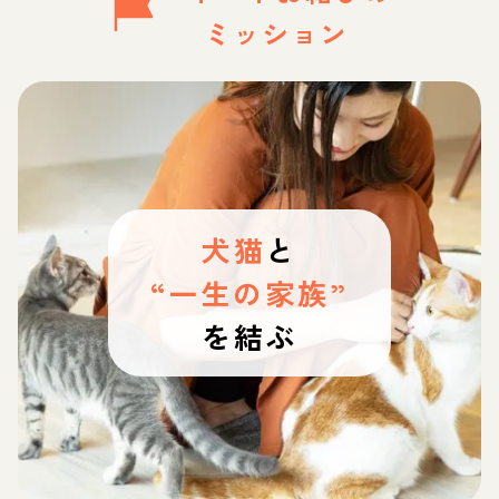
ミッション
犬猫
と
“一生の家族”
を結ぶ