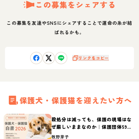
この募集をシェアする
この募集を友達やSNSにシェアすることで運命の糸が結
ばれるかも。
リンクをコピー
保護犬・保護猫を迎えたい方へ
殺処分は減っても、保護の現場はな
ぜ厳しいままなのか｜保護団体59団
体の実態調査【保護犬・保護猫白書
牧野芽子