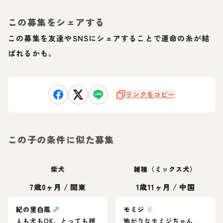
この募集をシェアする
この募集を友達やSNSにシェアすることで運命の糸が結
ばれるかも。
リンクをコピー
この子の条件に似た募集
柴犬
雑種（ミックス犬）
7歳0ヶ月
/
関東
1歳11ヶ月
/
中国
紀の里白鳳
♂
モミジ
♀
人も犬もOK、とっても穏
怖がりなモミジちゃん