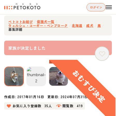
ログイン
ペトコトお結び
/
保護犬一覧
/
ウェルシュ・コーギー・ペンブローク
/
北海道
/
成犬
/
黒
/
募集詳細
家族が決定しました
作成日:
2017年01月16日
更新日:
2024年07月31日
お気に入り登録数
35人
閲覧数
419