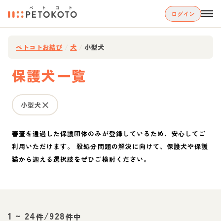
ログイン
ペトコトお結び
/
犬
/
小型犬
保護犬一覧
小型犬
審査を通過した保護団体のみが登録しているため、安心してご
利用いただけます。 殺処分問題の解決に向けて、保護犬や保護
猫から迎える選択肢をぜひご検討ください。
1
~
24
/
928
件
件中