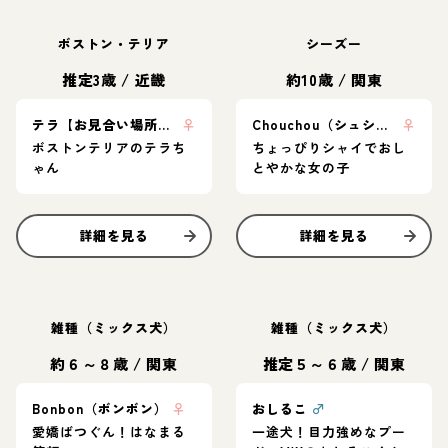
ボストン・テリア
シーズー
推定3歳
/
近畿
約10歳
/
関東
テラ【お見合い場所：神奈川】
♀
Chouchou（シュシュ）
♀
ボストンテリアのテラち
ちょっぴりシャイでおし
ゃん
とやかな女の子
詳細を見る
詳細を見る
雑種（ミックス犬）
雑種（ミックス犬）
約６～８歳
/
関東
推定５～６歳
/
関東
Bonbon（ボンボン）
♀
おしるこ
♂
愛嬌ばつぐん！はなまる
一途犬！目力強めなプー