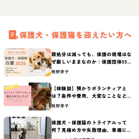
保護犬・保護猫を迎えたい方へ
殺処分は減っても、保護の現場はな
ぜ厳しいままなのか｜保護団体59団
体の実態調査【保護犬・保護猫白書
牧野芽子
2026】
【体験談】預かりボランティアと
は？条件や費用、大変なことなど紹
介
牧野芽子
保護犬・保護猫のトライアルって
何？見極め方や失敗理由、準備に必
要なものを紹介