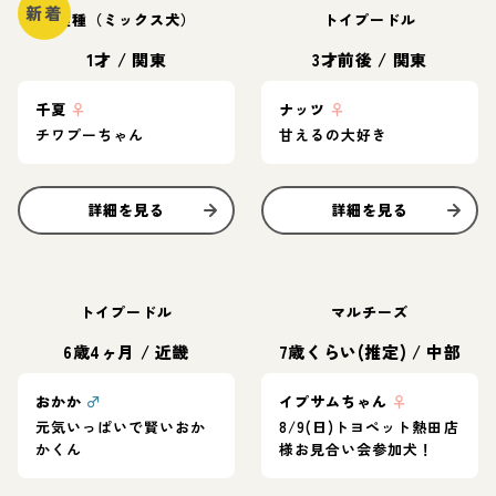
新着
雑種（ミックス犬）
トイプードル
1才
/
関東
3才前後
/
関東
千夏
♀
ナッツ
♀
チワプーちゃん
甘えるの大好き
詳細を見る
詳細を見る
トイプードル
マルチーズ
6歳4ヶ月
/
近畿
7歳くらい(推定)
/
中部
おかか
♂
イプサムちゃん
♀
元気いっぱいで賢いおか
8/9(日)トヨペット熱田店
かくん
様お見合い会参加犬！