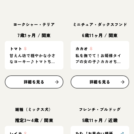
ヨークシャー・テリア
ミニチュア・ダックスフンド
7歳1ヶ月
/
関東
6歳11ヶ月
/
関東
トマト
♀
カカオ
♀
甘えん坊で穏やかな小さ
私を撫でて！お姫様タイ
なヨーキー♪トマトちゃ
プの女の子♪カカオちゃ
ん
ん
詳細を見る
詳細を見る
雑種（ミックス犬）
フレンチ・ブルドッグ
推定3〜4歳
/
関東
5歳11ヶ月
/
近畿
レイカ
♀
たむ【お見合い場所：東京】
♂