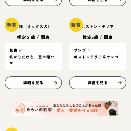
新着
新着
雑種（ミックス犬）
ボストン・テリア
推定２歳
/
関東
推定5歳
/
関東
和也
♂
サンゴ
♀
怖がりだけど、基本穏や
ボストンテリア♀サンゴ
か
詳細を見る
詳細を見る