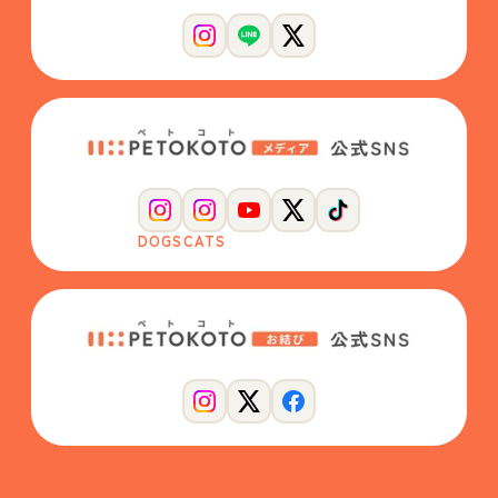
DOGS
CATS