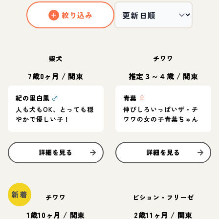
絞り込み
柴犬
チワワ
7歳0ヶ月
/
関東
推定３～４歳
/
関東
紀の里白鳳
♂
青葉
♀
人も犬もOK、とっても穏
伸びしろいっぱいザ・チ
やかで優しい子！
ワワの女の子青葉ちゃん
詳細を見る
詳細を見る
新着
チワワ
ビション・フリーゼ
1歳10ヶ月
/
関東
2歳11ヶ月
/
関東