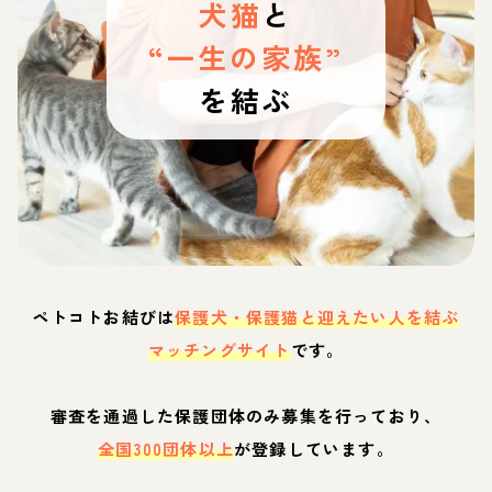
犬猫
と
“一生の家族”
を結ぶ
ペトコトお結びは
保護犬・保護猫と迎えたい人を結ぶ
マッチングサイト
です。
審査を通過した保護団体のみ募集を行っており、
全国300団体以上
が登録しています。