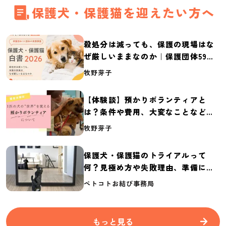
保護犬・保護猫を迎えたい方へ
殺処分は減っても、保護の現場はな
ぜ厳しいままなのか｜保護団体59団
体の実態調査【保護犬・保護猫白書
牧野芽子
2026】
【体験談】預かりボランティアと
は？条件や費用、大変なことなど紹
介
牧野芽子
保護犬・保護猫のトライアルって
何？見極め方や失敗理由、準備に必
要なものを紹介
ペトコトお結び事務局
もっと見る