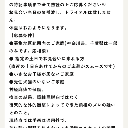
の特記事項まで全て熟読の上ご応募ください※
お見合い当日のお引渡し、トライアルは致しませ
ん。
体重はおおよそになります。
【応募条件】
●募集地区範囲内のご家庭(神奈川県、千葉県は一部
のみです。応相談)
● 指定の土日でお見合いに来れる方
(直近の土日をあけてからのご応募がスムーズです)
●小さなお子様が居ないご家庭
●先住犬猫のいないご家庭
神経麻痺で保護。
検査の結果、環軸亜脱臼ではなく
後天的な外的衝撃によってできた頸椎のズレの疑い
とのこと。
現時点では手術は適用外で、
首に強い衝撃を与えないよう常時コルセットの着用