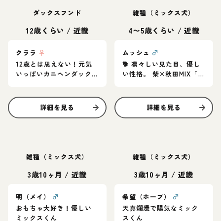
ダックスフンド
雑種（ミックス犬）
12歳くらい
/
近畿
4〜5歳くらい
/
近畿
クララ
♀
ムッシュ
♂
12歳とは思えない！元気
🐕 凛々しい見た目、優し
いっぱいカニヘンダック
い性格。 柴×秋田MIX「ム
スの女の子♪
ッシュ」家族募集中
詳細を見る
詳細を見る
雑種（ミックス犬）
雑種（ミックス犬）
3歳10ヶ月
/
近畿
3歳10ヶ月
/
近畿
明（メイ）
♂
希望（ホープ）
♂
おもちゃ大好き！優しい
天真爛漫で陽気なミック
ミックスくん
スくん