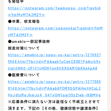
を発信中
https://instagram.com/teamoppo_com?igshid
=YmMyMTA2M2Y=
⚫卒業、収支報告
https://instagram.com/opponokai?igshid=YmM
yMTA2M2Y=
⚫ameblo一部記事抜粋
脱走対策について
https://ameblo.jp/oppo-no-kai/entry-1276927
5548.html?fbclid=PAAaah1uCehCE8E1FeAvjk9y
UqljtNH2-UFr31vHDH1on0VK9GARObK6ahpA8
⚫医療費について
https://ameblo.jp/oppo-no-kai/entry-1277500
0148.html?fbclid=PAAab8FDR9SGFAHmtHCsL3
HsJdIzRgJkmJu4_S47xGN1qar35zZIeb-IKBMVg
※応募条件に満たない方は返信なく不成立とさせて
頂きます。下記の【その他、健康状態や譲渡条件】