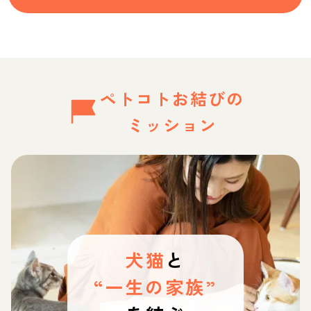
ペトコトお結びの
ミッション
犬猫
と
“一生の家族”