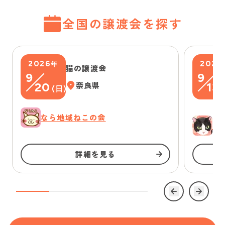
全国の譲渡会を探す
2026
2026
年
猫の譲渡会
9
9
20
奈良県
13
(
日
)
(
なら地域ねこの会
ゆ
詳細を見る