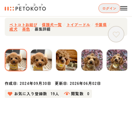
ログイン
ペトコトお結び
/
保護犬一覧
/
トイプードル
/
千葉県
/
成犬
/
茶色
/
募集詳細
作成日:
2024年09月30日
更新日:
2026年06月02日
お気に入り登録数
19人
閲覧数
0