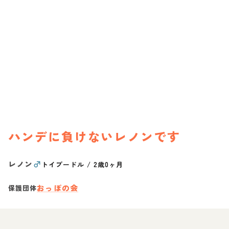
ハンデに負けないレノンです
レノン
♂
トイプードル
/
2歳0ヶ月
おっぽの会
保護団体