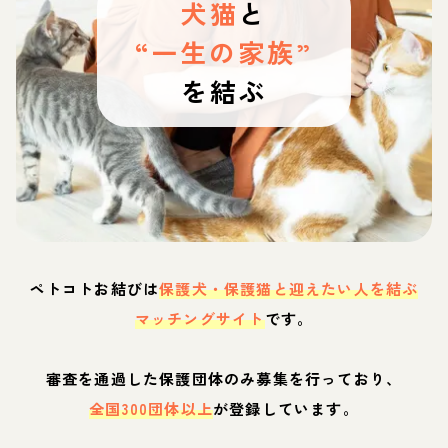
犬猫
と
“一生の家族”
を結ぶ
ペトコトお結びは
保護犬・保護猫と迎えたい人を結ぶ
マッチングサイト
です。
審査を通過した保護団体のみ募集を行っており、
全国300団体以上
が登録しています。