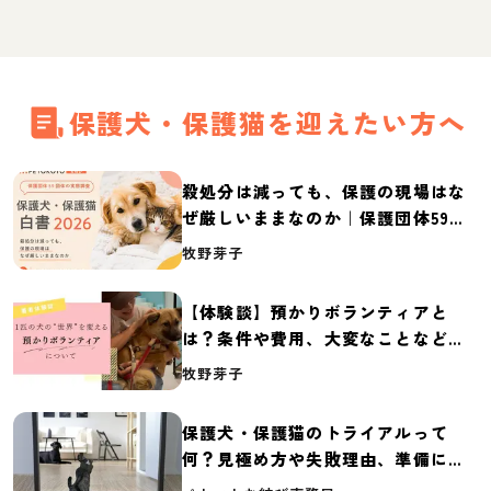
保護犬・保護猫を迎えたい方へ
殺処分は減っても、保護の現場はな
ぜ厳しいままなのか｜保護団体59団
体の実態調査【保護犬・保護猫白書
牧野芽子
2026】
【体験談】預かりボランティアと
は？条件や費用、大変なことなど紹
介
牧野芽子
保護犬・保護猫のトライアルって
何？見極め方や失敗理由、準備に必
要なものを紹介