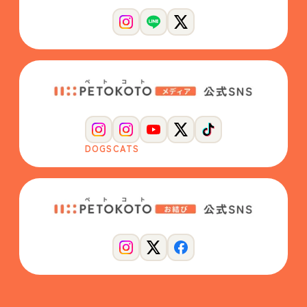
DOGS
CATS