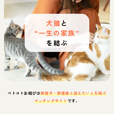
犬猫
と
“一生の家族”
を結ぶ
ペトコトお結びは
保護犬・保護猫と迎えたい人を結ぶ
マッチングサイト
です。