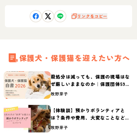
リンクをコピー
保護犬・保護猫を迎えたい方へ
殺処分は減っても、保護の現場はな
ぜ厳しいままなのか｜保護団体59団
体の実態調査【保護犬・保護猫白書
牧野芽子
2026】
【体験談】預かりボランティアと
は？条件や費用、大変なことなど紹
介
牧野芽子