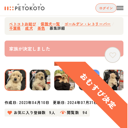
ログイン
ペトコトお結び
/
保護犬一覧
/
ゴールデン・レトリーバー
/
千葉県
/
成犬
/
茶色
/
募集詳細
家族が決定しました
作成日:
2023年04月10日
更新日:
2024年07月31日
お気に入り登録数
9人
閲覧数
94