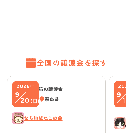
全国の譲渡会を探す
2026
2026
年
猫の譲渡会
9
9
20
奈良県
13
(
日
)
(
なら地域ねこの会
ゆ