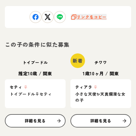
リンクをコピー
この子の条件に似た募集
新着
トイプードル
チワワ
推定10歳
/
関東
1歳10ヶ月
/
関東
セティ
♀
ティアラ
♀
トイプードル♀セティ
小さな天使✨️天真爛漫な女
の子
詳細を見る
詳細を見る