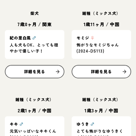
柴犬
雑種（ミックス犬）
7歳0ヶ月
/
関東
1歳11ヶ月
/
中国
紀の里白鳳
♂
モミジ
♀
人も犬もOK、とっても穏
怖がりなモミジちゃん
やかで優しい子！
(2024-DS113)
詳細を見る
詳細を見る
雑種（ミックス犬）
雑種（ミックス犬）
2歳1ヶ月
/
中国
1歳3ヶ月
/
中国
キキ
♂
ゆうき
♂
元気いっぱいなキキくん
とても怖がりなゆうきく