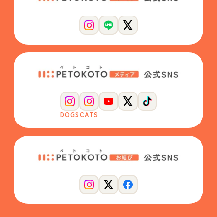
DOGS
CATS