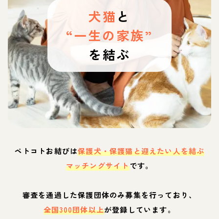
犬猫
と
“一生の家族”
を結ぶ
ペトコトお結びは
保護犬・保護猫と迎えたい人を結ぶ
マッチングサイト
です。
審査を通過した保護団体のみ募集を行っており、
全国300団体以上
が登録しています。