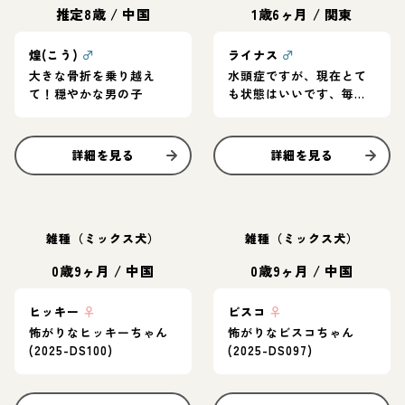
推定8歳
/
中国
1歳6ヶ月
/
関東
煌(こう)
♂
ライナス
♂
大きな骨折を乗り越え
水頭症ですが、現在とて
て！穏やかな男の子
も状態はいいです、毎日
とってもご機嫌でいい子
です！
詳細を見る
詳細を見る
雑種（ミックス犬）
雑種（ミックス犬）
0歳9ヶ月
/
中国
0歳9ヶ月
/
中国
ヒッキー
♀
ビスコ
♀
怖がりなヒッキーちゃん
怖がりなビスコちゃん
(2025-DS100)
(2025-DS097)