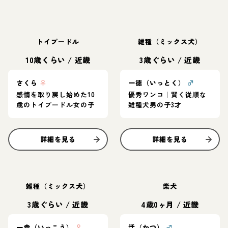
トイプードル
雑種（ミックス犬）
10歳くらい
/
近畿
3歳ぐらい
/
近畿
さくら
♀
一徳（いっとく）
♂
感情を取り戻し始めた10
優秀ワンコ｜賢く従順な
歳のトイプードル女の子
雑種犬男の子3才
詳細を見る
詳細を見る
雑種（ミックス犬）
柴犬
3歳ぐらい
/
近畿
4歳0ヶ月
/
近畿
一幸（いっこう）
♀
活（かつ）
♂