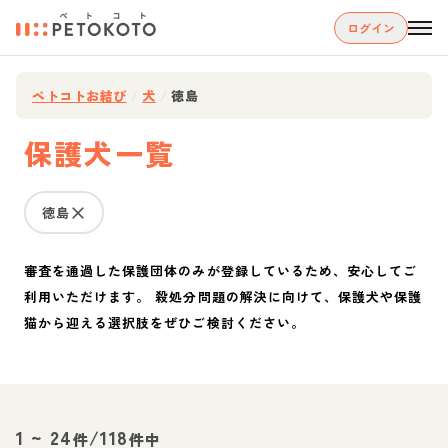
ログイン
ペトコトお結び
/
犬
/
徳島
保護犬一覧
徳島
審査を通過した保護団体のみが登録しているため、安心してご
利用いただけます。 殺処分問題の解決に向けて、保護犬や保護
猫から迎える選択肢をぜひご検討ください。
1
~
24
/
118
件
件中