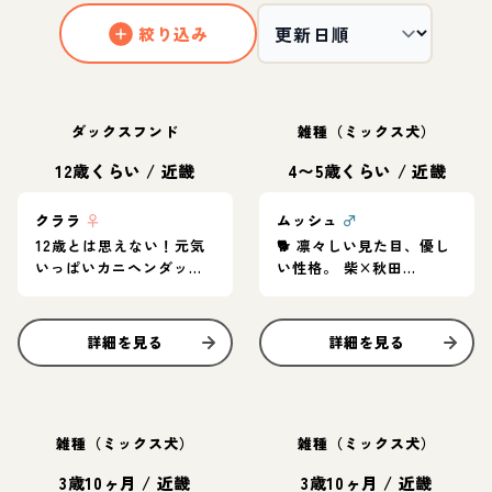
絞り込み
ダックスフンド
雑種（ミックス犬）
12歳くらい
/
近畿
4〜5歳くらい
/
近畿
クララ
♀
ムッシュ
♂
12歳とは思えない！元気
🐕 凛々しい見た目、優し
いっぱいカニヘンダック
い性格。 柴×秋田
スの女の子♪
MIX「ムッシュ」家族募
集中
詳細を見る
詳細を見る
雑種（ミックス犬）
雑種（ミックス犬）
3歳10ヶ月
/
近畿
3歳10ヶ月
/
近畿