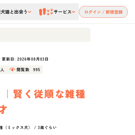
護犬猫と出会う
サービス
ログイン / 新規登録
更新日:
2026年08月03日
4人
閲覧数
995
コ｜賢く従順な雑種
才
種（ミックス犬）
/
3歳ぐらい