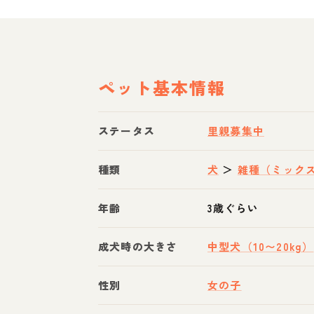
ペット基本情報
ステータス
里親募集中
種類
犬
＞
雑種（ミック
年齢
3歳ぐらい
成犬時の大きさ
中型犬（10〜20kg）
性別
女の子