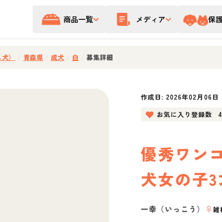
商品一覧
メディア
保
ス犬）
/
青森県
/
成犬
/
白
/
募集詳細
作成日:
2026年02月06日
お気に入り登録数
優秀ワン
犬女の子3
一幸（いっこう）
♀
雑