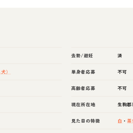
去勢/避妊
済
ス犬）
単身者応募
不可
高齢者応募
不可
現在所在地
生駒郡
見た目の特徴
白
・
茶