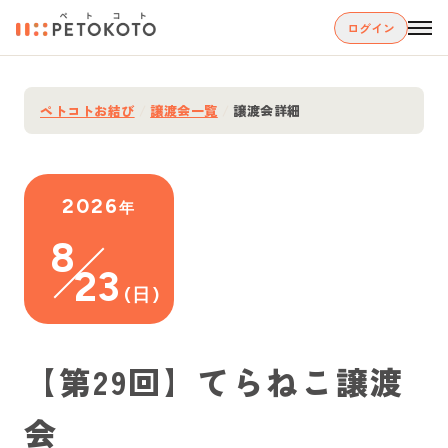
ログイン
ペトコトお結び
/
譲渡会一覧
/
譲渡会詳細
2026
年
8
23
(
日
)
【第29回】てらねこ譲渡
会