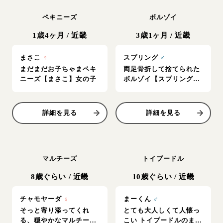
ペキニーズ
ボルゾイ
1歳4ヶ月
/
近畿
3歳1ヶ月
/
近畿
まさこ
♀
スプリング
♂
まだまだお子ちゃまペキ
両足骨折して捨てられた
ニーズ【まさこ】女の子
ボルゾイ【スプリング】
男の子
詳細を見る
詳細を見る
マルチーズ
トイプードル
8歳ぐらい
/
近畿
10歳ぐらい
/
近畿
チャモヤーダ
♀
まーくん
♂
そっと寄り添ってくれ
とても大人しくて人懐っ
る、穏やかなマルチーズ
こい トイプードルのまー