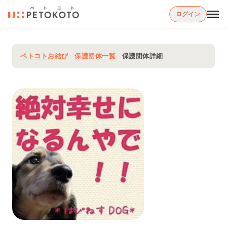
ログイン
ペトコトお結び
/
保護団体一覧
/
保護団体詳細