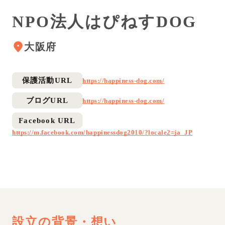
NPO法人はぴねすDOG
大阪府
保護活動URL
https://happiness-dog.com/
ブログURL
https://happiness-dog.com/
Facebook URL
https://m.facebook.com/happinessdog2010/?locale2=ja_JP
設立の背景・想い