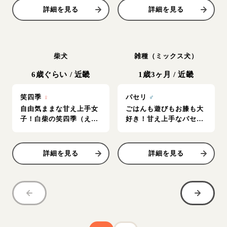
詳細を見る
詳細を見る
柴犬
雑種（ミックス犬）
6歳ぐらい
/
近畿
1歳3ヶ月
/
近畿
笑四季
♀
パセリ
♂
自由気ままな甘え上手女
ごはんも遊びもお膝も大
子！白柴の笑四季（えみ
好き！甘え上手なパセリ
しき）
くん、里親募集中！
詳細を見る
詳細を見る