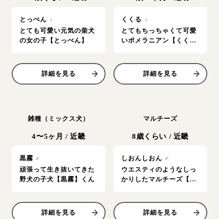
とっぺん
♀
くくる
♀
とても可愛い元気の柴犬
とてもちっちゃくて可愛
の女の子【とっぺん】
いポメラニアン【くく
る】
詳細を見る
詳細を見る
雑種（ミックス犬）
マルチーズ
4〜5ヶ月
/
近畿
8歳くらい
/
近畿
黒霧
♂
しおんしおん
♂
頑張って生き抜いてきた
ウエスティのようなしっ
野犬の子犬【黒霧】くん
かりしたマルチーズ【し
おんしおん】くん
詳細を見る
詳細を見る