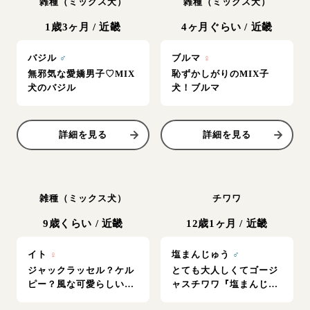
雑種（ミックス犬）
雑種（ミックス犬）
1歳3ヶ月
/
近畿
4ヶ月ぐらい
/
近畿
バジル
♂
ブルマ
♀
無邪気な愛嬌男子♡MIX
恥ずかしがりのMIX子
犬のバジル
犬！ブルマ
詳細を見る
詳細を見る
雑種（ミックス犬）
チワワ
9歳くらい
/
近畿
12歳1ヶ月
/
近畿
イト
♀
塩まんじゅう
♂
ジャックラッセル？ケル
とても大人しくてゴージ
ピー？風な可愛らしいイ
ャスチワワ『塩まんじゅ
ト
う』