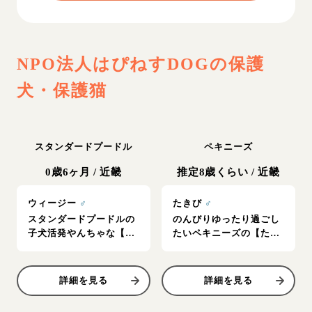
NPO法人はぴねすDOG
の保護
犬・保護猫
スタンダードプードル
ペキニーズ
0歳6ヶ月
/
近畿
推定8歳くらい
/
近畿
ウィージー
♂
たきび
♂
スタンダードプードルの
のんびりゆったり過ごし
子犬活発やんちゃな【ウ
たいペキニーズの【たき
ィージー】
び】
詳細を見る
詳細を見る