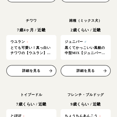
チワワ
雑種（ミックス犬）
7歳4ヶ月
/
近畿
2歳くらい
/
近畿
ウユラン
♀
ジュニパー
♂
とても可愛い！真っ白い
黒くてかっこいい風貌の
チワワの【ウユラン】女
中型MIX【ジュニパー】
の子
男の子
詳細を見る
詳細を見る
トイプードル
フレンチ・ブルドッグ
7歳くらい
/
近畿
9歳くらい
/
近畿
とぽぽ
♀
ちょうちんあんこう
♀