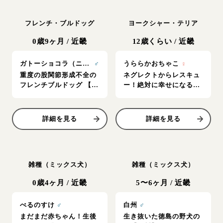
フレンチ・ブルドッグ
ヨークシャー・テリア
0歳9ヶ月
/
近畿
12歳くらい
/
近畿
ガトーショコラ（ニックネーム…ガッツ）
♂
うららかおちゃこ
♀
重度の股関節形成不全の
ネグレクトからレスキュ
フレンチブルドッグ 【ガ
ー！絶対に幸せになる！
トーショコラ】
『うららかおちゃこ』
詳細を見る
詳細を見る
雑種（ミックス犬）
雑種（ミックス犬）
0歳4ヶ月
/
近畿
5〜6ヶ月
/
近畿
べるのすけ
♂
白州
♂
まだまだ赤ちゃん！生後
生き抜いた徳島の野犬の