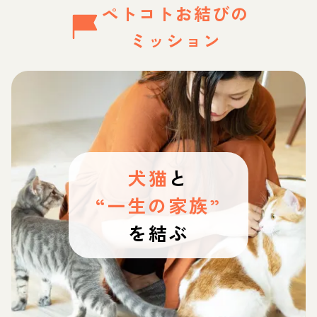
ペトコトお結びの
ミッション
犬猫
と
“一生の家族”
を結ぶ