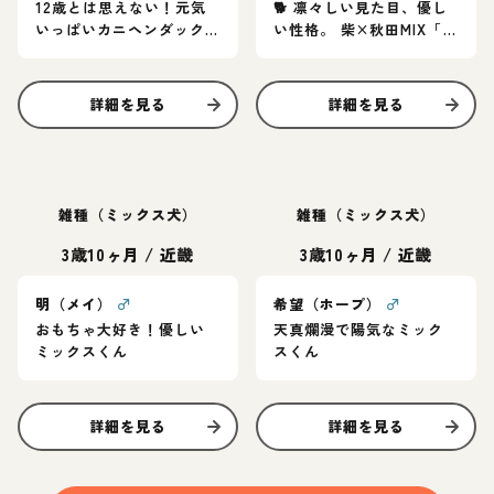
12歳とは思えない！元気
🐕 凛々しい見た目、優し
いっぱいカニヘンダック
い性格。 柴×秋田MIX「ム
スの女の子♪
ッシュ」家族募集中
詳細を見る
詳細を見る
雑種（ミックス犬）
雑種（ミックス犬）
3歳10ヶ月
/
近畿
3歳10ヶ月
/
近畿
明（メイ）
♂
希望（ホープ）
♂
おもちゃ大好き！優しい
天真爛漫で陽気なミック
ミックスくん
スくん
詳細を見る
詳細を見る