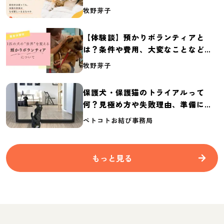
体の実態調査【保護犬・保護猫白書
牧野芽子
2026】
【体験談】預かりボランティアと
は？条件や費用、大変なことなど紹
介
牧野芽子
保護犬・保護猫のトライアルって
何？見極め方や失敗理由、準備に必
要なものを紹介
ペトコトお結び事務局
もっと見る