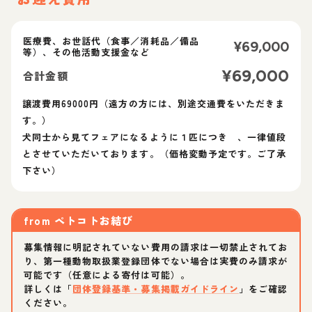
医療費、お世話代（食事／消耗品／備品
¥
69,000
等）、その他活動支援金など
¥
69,000
合計金額
譲渡費用69000円（遠方の方には、別途交通費をいただきま
す。）
犬同士から見てフェアになるように１匹につき 、一律値段
とさせていただいております。（価格変動予定です。ご了承
下さい）
from
ペトコトお結び
募集情報に明記されていない費用の請求は一切禁止されてお
り、第一種動物取扱業登録団体でない場合は実費のみ請求が
可能です（任意による寄付は可能）。
詳しくは「
団体登録基準・募集掲載ガイドライン
」をご確認
ください。