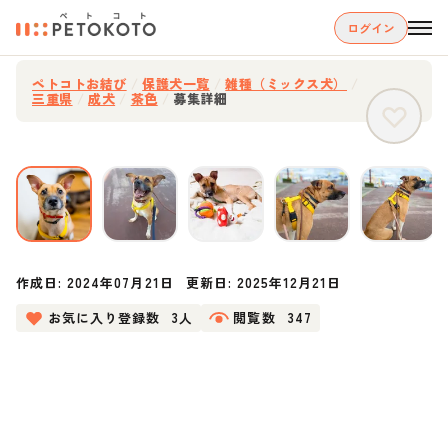
ログイン
ペトコトお結び
/
保護犬一覧
/
雑種（ミックス犬）
/
三重県
/
成犬
/
茶色
/
募集詳細
作成日:
2024年07月21日
更新日:
2025年12月21日
お気に入り登録数
3人
閲覧数
347