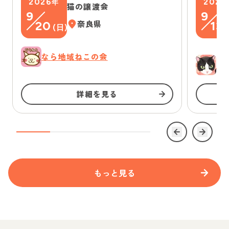
2026
2026
年
猫の譲渡会
9
9
20
奈良県
13
(
日
)
(
なら地域ねこの会
ゆ
詳細を見る
もっと見る