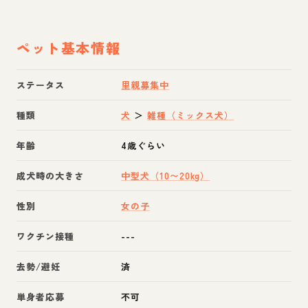
ペット基本情報
ステータス
里親募集中
種類
犬
＞
雑種（ミックス犬）
年齢
4歳ぐらい
成犬時の大きさ
中型犬（10〜20kg）
性別
女の子
ワクチン接種
---
去勢/避妊
済
単身者応募
不可