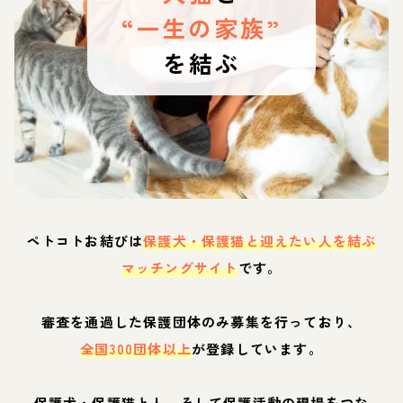
“一生の家族”
を結ぶ
ペトコトお結びは
保護犬・保護猫と迎えたい人を結ぶ
マッチングサイト
です。
審査を通過した保護団体のみ募集を行っており、
全国300団体以上
が登録しています。
保護犬・保護猫と人、そして保護活動の現場をつな