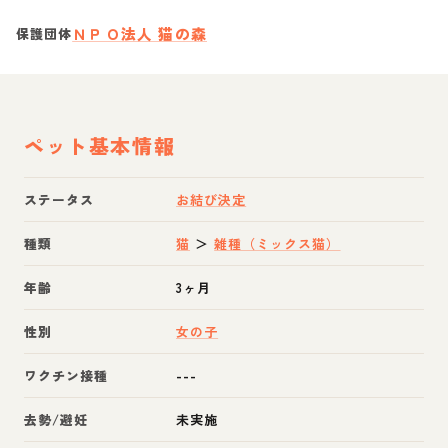
ＮＰＯ法人 猫の森
保護団体
ペット基本情報
ステータス
お結び決定
種類
猫
＞
雑種（ミックス猫）
年齢
3ヶ月
性別
女の子
ワクチン接種
---
去勢/避妊
未実施