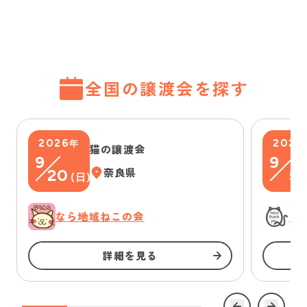
全国の譲渡会を探す
2026
2026
年
猫の譲渡会
9
9
20
奈良県
5
(
日
)
(
なら地域ねこの会
に
詳細を見る