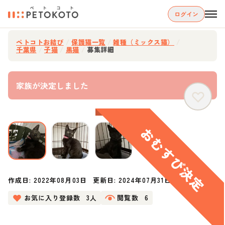
ログイン
ペトコトお結び
/
保護猫一覧
/
雑種（ミックス猫）
/
千葉県
/
子猫
/
黒猫
/
募集詳細
家族が決定しました
作成日:
2022年08月03日
更新日:
2024年07月31日
お気に入り登録数
3人
閲覧数
6