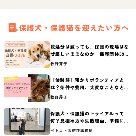
保護犬・保護猫を迎えたい方へ
殺処分は減っても、保護の現場はな
ぜ厳しいままなのか｜保護団体59団
体の実態調査【保護犬・保護猫白書
牧野芽子
2026】
【体験談】預かりボランティアと
は？条件や費用、大変なことなど紹
介
牧野芽子
保護犬・保護猫のトライアルって
何？見極め方や失敗理由、準備に必
要なものを紹介
ペトコトお結び事務局