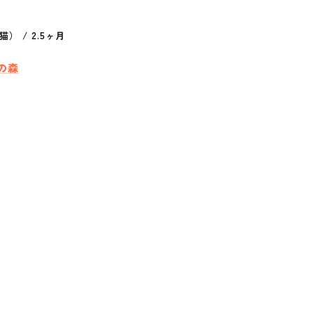
猫）
/
2.5ヶ月
の森