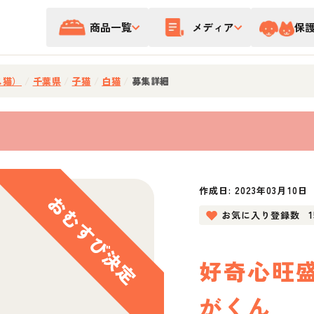
商品一覧
メディア
保
ス猫）
/
千葉県
/
子猫
/
白猫
/
募集詳細
作成日:
2023年03月10日
お気に入り登録数
好奇心旺
がくん