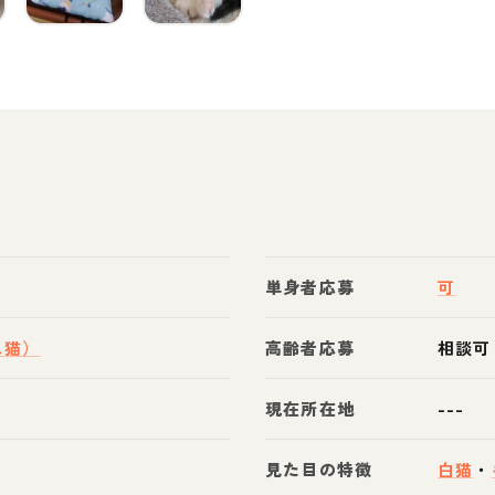
単身者応募
可
ス猫）
高齢者応募
相談可
現在所在地
---
見た目の特徴
白猫
・