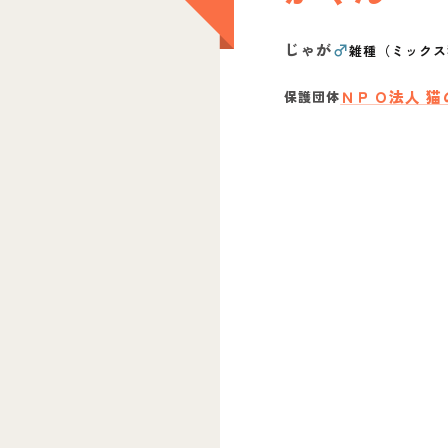
じゃが
♂
雑種（ミックス
ＮＰＯ法人 猫
保護団体