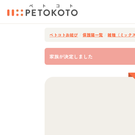
ペトコトお結び
/
保護猫一覧
/
雑種（ミック
家族が決定しました