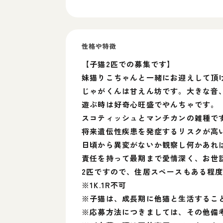
性格や特徴
【子猫2匹での募集です】
妹猫りこちゃんと一緒にお迎えして頂
じゃがくんは甘えん坊です。大きな音
遊ぶ時は好奇心旺盛でやんちゃです。
スコティッシュとマンチカンの雑種で
将来遺伝性疾患を発症するリスクが高
日頃から異変がないか観察し何かあれ
責任を持って最期まで愛情深く、お世
2匹ですので、住居スペースもある程
※1K.1R不可
※子猫は、成長期に他猫と生活するこ
※応募方法につきましては、その他備