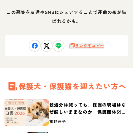
この募集を友達やSNSにシェアすることで運命の糸が結
ばれるかも。
リンクをコピー
保護犬・保護猫を迎えたい方へ
殺処分は減っても、保護の現場はな
ぜ厳しいままなのか｜保護団体59団
体の実態調査【保護犬・保護猫白書
牧野芽子
2026】