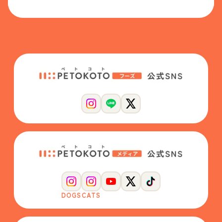
DOGS
CATS