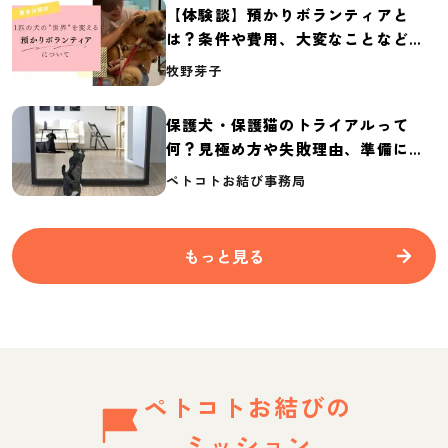
【体験談】預かりボランティアと
は？条件や費用、大変なことなど紹
介
牧野芽子
保護犬・保護猫のトライアルって
何？見極め方や失敗理由、準備に必
要なものを紹介
ペトコトお結び事務局
もっと見る
ペトコトお結びの
ミッション