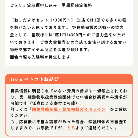
ピュリナ定期便申し込み 里親様限定価格
【ねこだすけセット 14300円〜】 当店では1頭でも多くの猫
を救いたいと思っております。 野良猫保護の活動への協力
金として、里親様には1匹1口14300円〜のご協力金をいただ
いております。ご協力金相当分の当店でお使い頂けるお買い
物券や猫アイテム商品をお選び頂けます。
面会の際も入場料が発生します
from
ペトコトお結び
募集情報に明記されていない費用の請求は一切禁止されてお
り、第一種動物取扱業登録団体でない場合は実費のみ請求が
可能です（任意による寄付は可能）。
詳しくは「
団体登録基準・募集掲載ガイドライン
」をご確認
ください。
もし応募後に不当な請求があった場合、保護団体の再審査を
しますので、お手数ですが
こちら
よりご連絡ください。