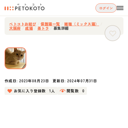
ログイン
ペトコトお結び
/
保護猫一覧
/
雑種（ミックス猫）
/
大阪府
/
成猫
/
茶トラ
/
募集詳細
作成日:
2023年08月23日
更新日:
2024年07月31日
お気に入り登録数
1人
閲覧数
0