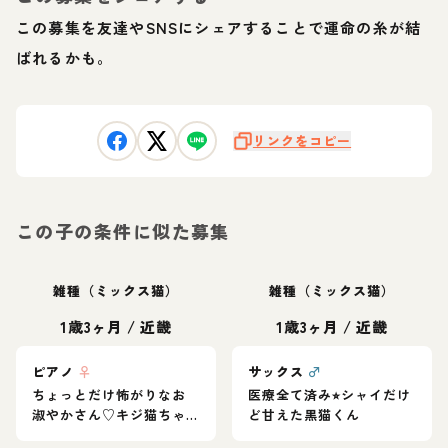
この募集を友達やSNSにシェアすることで運命の糸が結
ばれるかも。
リンクをコピー
この子の条件に似た募集
雑種（ミックス猫）
雑種（ミックス猫）
1歳3ヶ月
/
近畿
1歳3ヶ月
/
近畿
ピアノ
♀
サックス
♂
ちょっとだけ怖がりなお
医療全て済み⭐︎シャイだけ
淑やかさん♡キジ猫ちゃ
ど甘えた黒猫くん
ん