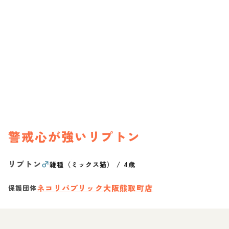
警戒心が強いリプトン
リプトン
♂
雑種（ミックス猫）
/
4歳
ネコリパブリック大阪熊取町店
保護団体