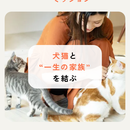
犬猫
と
“一生の家族”
を結ぶ