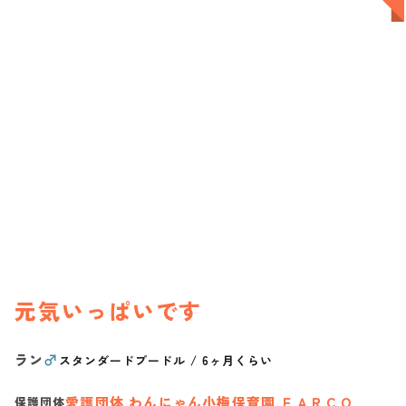
元気いっぱいです
ラン
♂
スタンダードプードル
/
6ヶ月くらい
愛護団体 わんにゃん小梅保育園 ＦＡＲＣＯ
保護団体