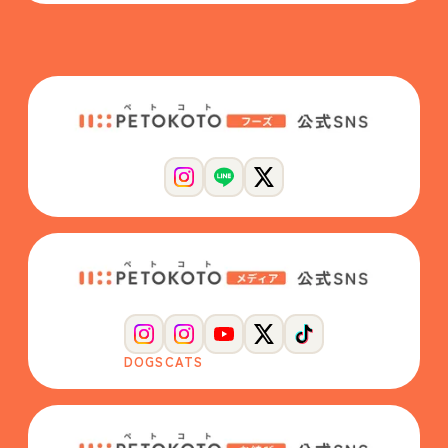
DOGS
CATS