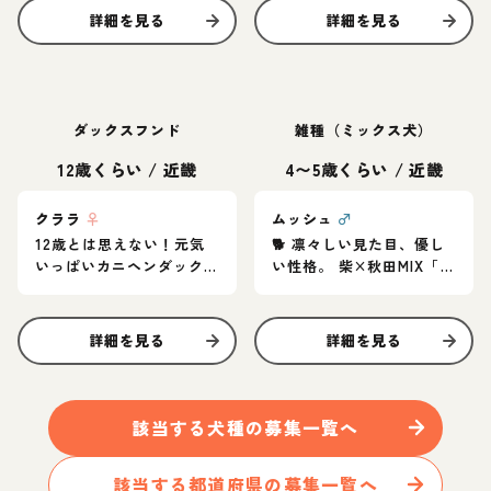
詳細を見る
詳細を見る
ダックスフンド
雑種（ミックス犬）
12歳くらい
/
近畿
4〜5歳くらい
/
近畿
クララ
♀
ムッシュ
♂
12歳とは思えない！元気
🐕 凛々しい見た目、優し
いっぱいカニヘンダック
い性格。 柴×秋田MIX「ム
スの女の子♪
ッシュ」家族募集中
詳細を見る
詳細を見る
該当する
犬
種の募集一覧へ
該当する都道府県の募集一覧へ