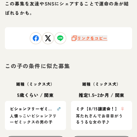
この募集を友達やSNSにシェアすることで運命の糸が結
ばれるかも。
リンクをコピー
この子の条件に似た募集
雑種（ミックス犬）
雑種（ミックス犬）
5歳くらい
/
関東
推定1.5~2か月
/
関東
ビションフリーゼミックスのまっしゅくん
♂
ミク【8/15譲渡会！】
♀
人懐っこいビションフリ
耳たれさんでお目目がう
ーゼミックスの男の子
るうるな女の子♪