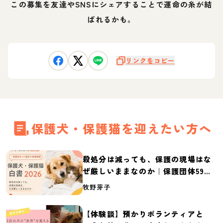
この募集を友達やSNSにシェアすることで運命の糸が結
ばれるかも。
リンクをコピー
保護犬・保護猫を迎えたい方へ
殺処分は減っても、保護の現場はな
ぜ厳しいままなのか｜保護団体59団
体の実態調査【保護犬・保護猫白書
牧野芽子
2026】
【体験談】預かりボランティアと