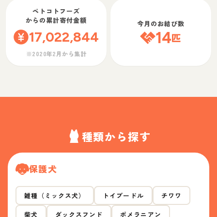
ペトコトフーズ
からの累計寄付金額
今月のお結び数
17,022,844
14
匹
※2020年2月から集計
種類から探す
保護犬
雑種（ミックス犬）
トイプードル
チワワ
柴犬
ダックスフンド
ポメラニアン