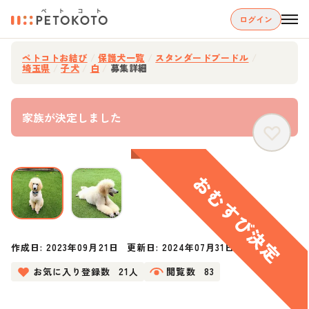
ログイン
ペトコトお結び
/
保護犬一覧
/
スタンダードプードル
/
埼玉県
/
子犬
/
白
/
募集詳細
家族が決定しました
作成日:
2023年09月21日
更新日:
2024年07月31日
お気に入り登録数
21人
閲覧数
83