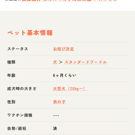
ペット基本情報
ステータス
お結び決定
種類
犬
＞
スタンダードプードル
年齢
6ヶ月くらい
成犬時の大きさ
大型犬（20kg〜）
性別
男の子
ワクチン接種
---
去勢/避妊
済