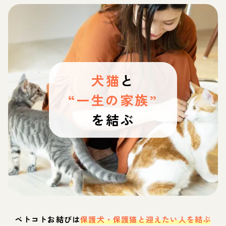
犬猫
と
“一生の家族”
を結ぶ
ペトコトお結びは
保護犬・保護猫と迎えたい人を結ぶ