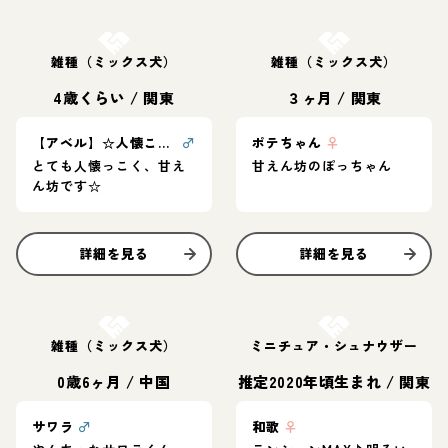
お結び決定
お結び決定
雑種（ミックス犬）
雑種（ミックス犬）
4歳くらい
/
関東
３ヶ月
/
関東
【アベル】☆人懐こい男の子☆
♂
ポテちゃん
♀
とても人懐っこく、甘え
甘えん坊のぽっちゃん
ん坊です☆
詳細を見る
詳細を見る
お結び決定
お結び決定
雑種（ミックス犬）
ミニチュア・シュナウザー
0歳6ヶ月
/
中国
推定2020年頃生まれ
/
関東
サワラ
♂
和歌
♀