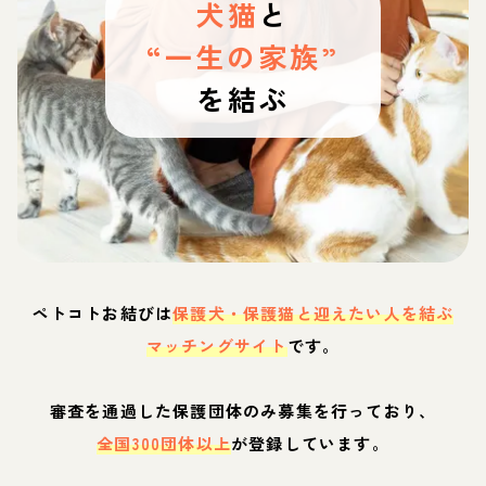
犬猫
と
“一生の家族”
を結ぶ
ペトコトお結びは
保護犬・保護猫と迎えたい人を結ぶ
マッチングサイト
です。
審査を通過した保護団体のみ募集を行っており、
全国300団体以上
が登録しています。