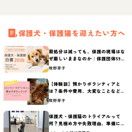
保護犬・保護猫を迎えたい方へ
殺処分は減っても、保護の現場はな
ぜ厳しいままなのか｜保護団体59団
体の実態調査【保護犬・保護猫白書
牧野芽子
2026】
【体験談】預かりボランティアと
は？条件や費用、大変なことなど紹
介
牧野芽子
保護犬・保護猫のトライアルって
何？見極め方や失敗理由、準備に必
要なものを紹介