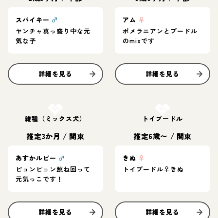
スパイキー
♂
アム
♀
ヤンチャ真っ盛り中な元
ポメラニアンとプードル
気な子
のmixです
詳細を見る
詳細を見る
お結び決定
お結び決定
雑種（ミックス犬）
トイプードル
推定3か月
/
関東
推定6歳〜
/
関東
あすかルビー
♂
きぬ
♀
ピョンピョン跳ね回って
トイプードル♀きぬ
元気っこです！
詳細を見る
詳細を見る