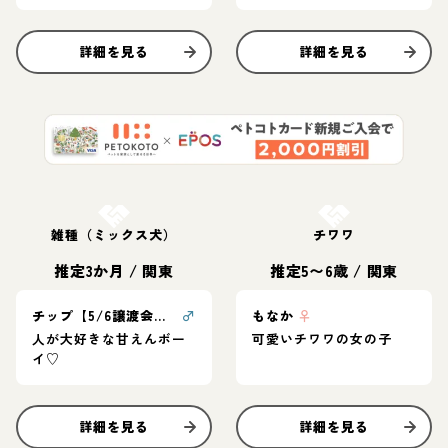
詳細を見る
詳細を見る
お結び決定
お結び決定
雑種（ミックス犬）
チワワ
推定3か月
/
関東
推定5〜6歳
/
関東
チップ【5/6譲渡会！】
♂
もなか
♀
人が大好きな甘えんボー
可愛いチワワの女の子
イ♡
詳細を見る
詳細を見る