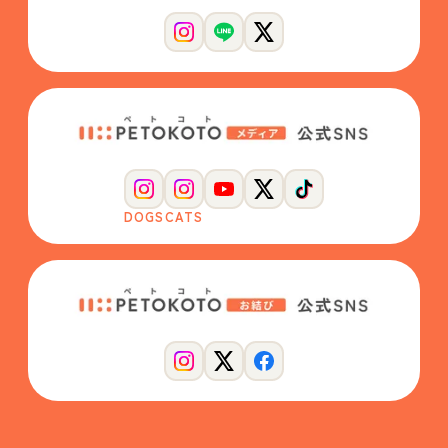
DOGS
CATS