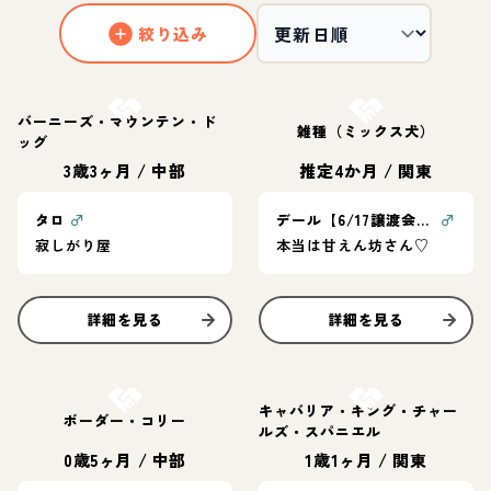
絞り込み
お結び決定
お結び決定
バーニーズ・マウンテン・ド
雑種（ミックス犬）
ッグ
3歳3ヶ月
/
中部
推定4か月
/
関東
タロ
♂
デール【6/17譲渡会！】
♂
寂しがり屋
本当は甘えん坊さん♡
詳細を見る
詳細を見る
お結び決定
お結び決定
キャバリア・キング・チャー
ボーダー・コリー
ルズ・スパニエル
0歳5ヶ月
/
中部
1歳1ヶ月
/
関東