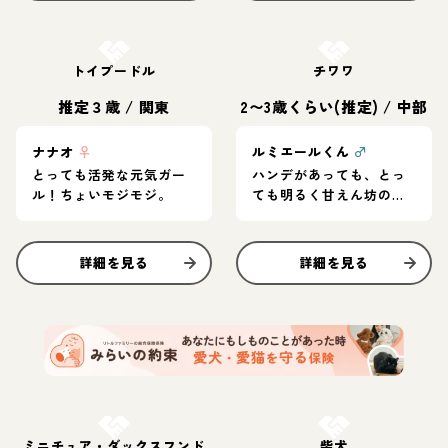
お結び決定
お結び決定
トイプードル
チワワ
推定３歳
/
関東
2〜3歳くらい(推定)
/
中部
ナナオ
♀
ルミエールくん
♂
とっても活発な元気ガー
ハンデがあっても、とっ
ル！ちょいモジモジ。
ても明るく甘えん坊の男
の子
詳細を見る
詳細を見る
お結び決定
お結び決定
ミニチュア・ダックスフンド
柴犬