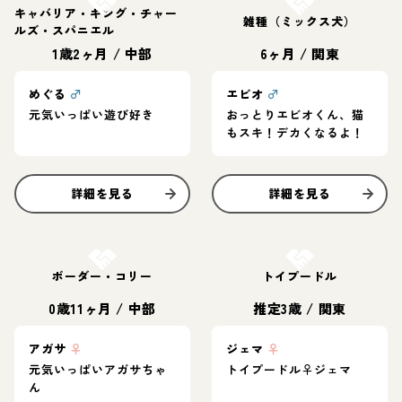
キャバリア・キング・チャー
雑種（ミックス犬）
ルズ・スパニエル
1歳2ヶ月
/
中部
6ヶ月
/
関東
めぐる
♂
エビオ
♂
元気いっぱい遊び好き
おっとりエビオくん、猫
もスキ！デカくなるよ！
詳細を見る
詳細を見る
お結び決定
お結び決定
ボーダー・コリー
トイプードル
0歳11ヶ月
/
中部
推定3歳
/
関東
アガサ
♀
ジェマ
♀
元気いっぱいアガサちゃ
トイプードル♀ジェマ
ん