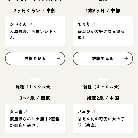
3ヶ月くらい
/
中部
2歳6ヶ月
/
中部
シドくん
♂
てまり
♀
天真爛漫、可愛いシドく
遊ぶのが大好きな元気っ
ん
娘！
詳細を見る
詳細を見る
お結び決定
お結び決定
雑種（ミックス犬）
雑種（ミックス犬）
3〜4歳
/
関東
推定2歳
/
中国
タヌ吉
♂
バニラ
♀
慎重派なのに大胆！2面性
甘えん坊の可愛い女の子
が面白い男の子
♡（兵庫）