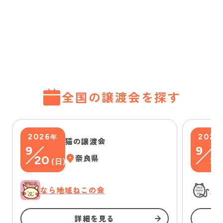
全国の譲渡会を探す
2026
2026
年
猫の譲渡会
9
9
20
奈良県
5
(
日
)
(
なら地域ねこの会
に
詳細を見る