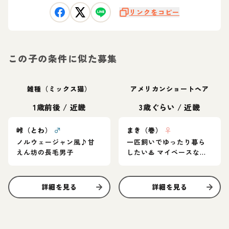
リンクをコピー
この子の条件に似た募集
雑種（ミックス猫）
アメリカンショートヘア
1歳前後
/
近畿
3歳ぐらい
/
近畿
峠（とわ）
♂
まき（巻）
♀
ノルウェージャン風♪甘
一匹飼いでゆったり暮ら
えん坊の長毛男子
したい♨️ マイペースなア
メショ女子
詳細を見る
詳細を見る