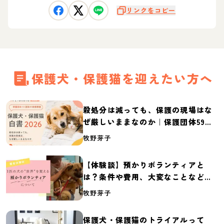
リンクをコピー
保護犬・保護猫を迎えたい方へ
殺処分は減っても、保護の現場はな
ぜ厳しいままなのか｜保護団体59団
体の実態調査【保護犬・保護猫白書
牧野芽子
2026】
【体験談】預かりボランティアと
は？条件や費用、大変なことなど紹
介
牧野芽子
保護犬・保護猫のトライアルって