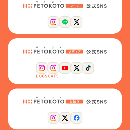
DOGS
CATS