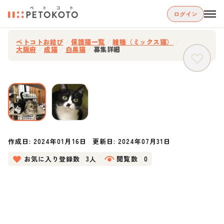
ログイン
ペトコトお結び
/
保護猫一覧
/
雑種（ミックス猫）
/
大阪府
/
成猫
/
白黒猫
/
募集詳細
作成日:
2024年01月16日
更新日:
2024年07月31日
お気に入り登録数
3人
閲覧数
0