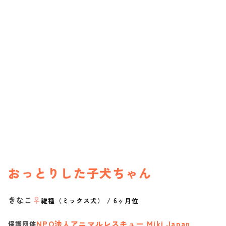
おっとりした子犬ちゃん
きなこ
♀
雑種（ミックス犬）
/
6ヶ月位
NPO法人アニマルレスキュー Miki Japan
保護団体