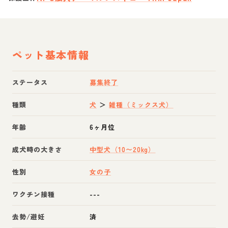
ペット基本情報
ステータス
募集終了
種類
犬
＞
雑種（ミックス犬）
年齢
6ヶ月位
成犬時の大きさ
中型犬（10〜20kg）
性別
女の子
ワクチン接種
---
去勢/避妊
済