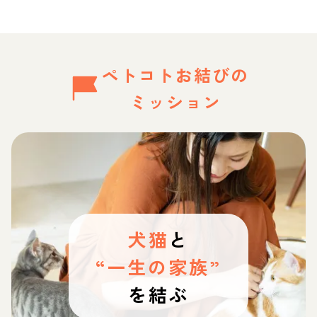
ペトコトお結びの
ミッション
犬猫
と
“一生の家族”
を結ぶ