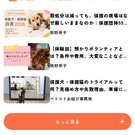
殺処分は減っても、保護の現場はな
ぜ厳しいままなのか｜保護団体59団
体の実態調査【保護犬・保護猫白書
牧野芽子
2026】
【体験談】預かりボランティアと
は？条件や費用、大変なことなど紹
介
牧野芽子
保護犬・保護猫のトライアルって
何？見極め方や失敗理由、準備に必
要なものを紹介
ペトコトお結び事務局
もっと見る