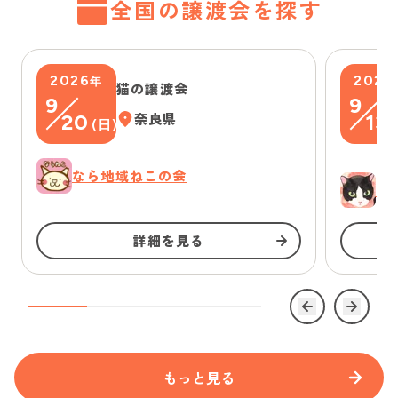
全国の譲渡会を探す
2026
2026
年
猫の譲渡会
9
9
20
奈良県
13
(
日
)
(
なら地域ねこの会
ゆ
詳細を見る
もっと見る