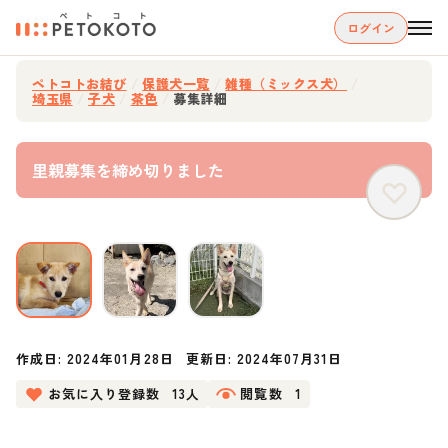
ログイン
ペトコトお結び
/
保護犬一覧
/
雑種（ミックス犬）
/
埼玉県
/
子犬
/
茶色
/
募集詳細
里親募集を締め切りました
作成日:
2024年01月28日
更新日:
2024年07月31日
お気に入り登録数
13人
閲覧数
1