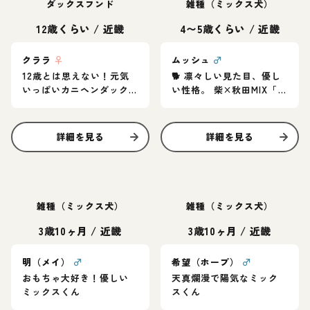
ダックスフンド
雑種（ミックス犬）
12歳くらい
/
近畿
4〜5歳くらい
/
近畿
クララ
♀
ムッシュ
♂
12歳とは思えない！元気
🐕 凛々しい見た目、優し
いっぱいカニヘンダック
い性格。 柴×秋田MIX「ム
スの女の子♪
ッシュ」家族募集中
詳細を見る
詳細を見る
雑種（ミックス犬）
雑種（ミックス犬）
3歳10ヶ月
/
近畿
3歳10ヶ月
/
近畿
明（メイ）
♂
希望（ホープ）
♂
おもちゃ大好き！優しい
天真爛漫で陽気なミック
ミックスくん
スくん