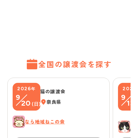
全国の譲渡会を探す
2026
2026
年
猫の譲渡会
9
9
20
奈良県
13
(
日
)
(
なら地域ねこの会
ゆ