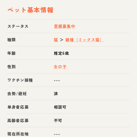
ペット基本情報
ステータス
里親募集中
種類
猫
＞
雑種（ミックス猫）
年齢
推定6歳
性別
女の子
ワクチン接種
---
去勢/避妊
済
単身者応募
相談可
高齢者応募
不可
現在所在地
---