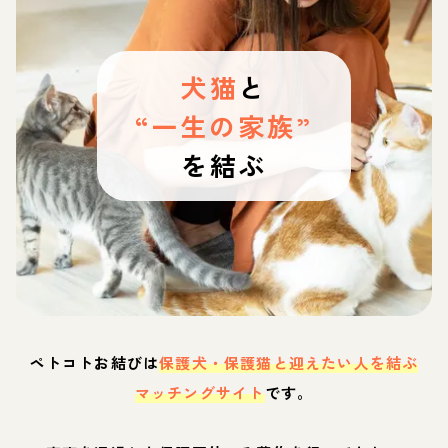
犬猫
と
“一生の家族”
を結ぶ
ペトコトお結びは
保護犬・保護猫と迎えたい人を結ぶ
マッチングサイト
です。