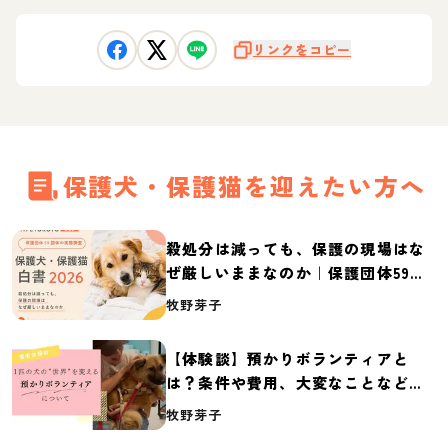
リンクをコピー
保護犬・保護猫を迎えたい方へ
殺処分は減っても、保護の現場はな
ぜ厳しいままなのか｜保護団体59団
体の実態調査【保護犬・保護猫白書
牧野芽子
2026】
【体験談】預かりボランティアと
は？条件や費用、大変なことなど紹
介
牧野芽子