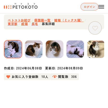
ログイン
ペトコトお結び
/
保護猫一覧
/
雑種（ミックス猫）
/
東京都
/
成猫
/
長毛
/
募集詳細
作成日:
2024年06月08日
更新日:
2024年08月09日
お気に入り登録数
10人
閲覧数
306