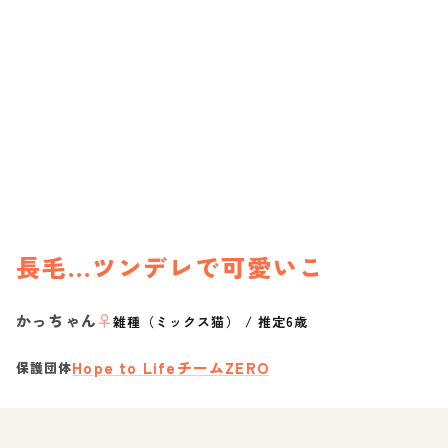
長毛...ツンデレで可愛いこ
かっちゃん
♀
雑種（ミックス猫）
/
推定6歳
Hope to LifeチームZERO
保護団体