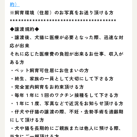
約）
※飼育環境（住居）のお写真をお送り頂ける方
**************************************
◆譲渡規約◆
・譲渡後、犬猫に医療が必要となった際、迅速な対
応が出来
それに応じた医療費の負担が出来るお仕事、収入が
ある方
・ペット飼育可住居にお住まいの方
・終生、家族の一員として大切にして下さる方
・完全室内飼育をお約束頂ける方
・毎年１年に１回のワクチン接種をして下さる方
・１年に１度、写真などで近況をお知らせ頂ける方
・仔犬や仔猫の譲渡の際、不妊・去勢手術を適齢期
にして頂ける方
・犬や猫を長期的にご親族または他人に預ける際、
当方にご一報頂ける方