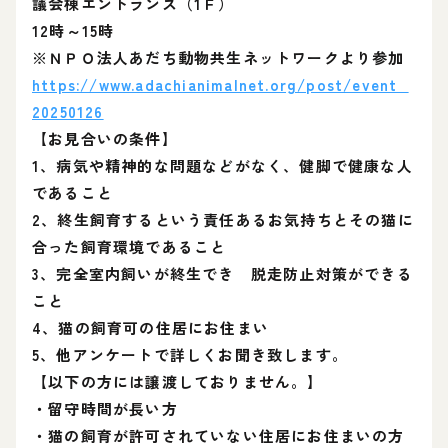
議会棟エントランス（1Ｆ）
12時～15時
※ＮＰＯ法人あだち動物共生ネットワークより参加
https://www.adachianimalnet.org/post/event_
20250126
【お見合いの条件】
1、病気や精神的な問題などがなく、健脚で健康な人
であること
2、終生飼育するという責任あるお気持ちとその猫に
合った飼育環境であること
3、完全室内飼いが終生でき 脱走防止対策ができる
こと
4、猫の飼育可の住居にお住まい
5、他アンケートで詳しくお聞き致します。
【以下の方には譲渡しておりません。】
・留守時間が長い方
・猫の飼育が許可されていない住居にお住まいの方