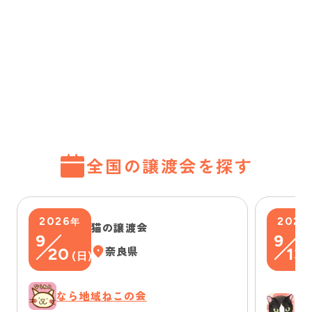
全国の譲渡会を探す
2026
2026
年
猫の譲渡会
9
9
20
奈良県
13
(
日
)
(
なら地域ねこの会
ゆ