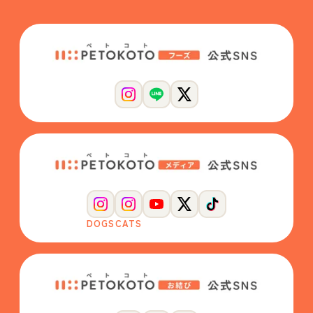
DOGS
CATS