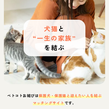
犬猫
と
“一生の家族”
を結ぶ
ペトコトお結びは
保護犬・保護猫と迎えたい人を結ぶ
マッチングサイト
です。