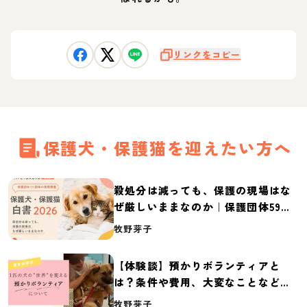
リンクをコピー
保護犬・保護猫を迎えたい方へ
殺処分は減っても、保護の現場はな
ぜ厳しいままなのか｜保護団体59団
体の実態調査【保護犬・保護猫白書
牧野芽子
2026】
【体験談】預かりボランティアと
は？条件や費用、大変なことなど紹
介
牧野芽子