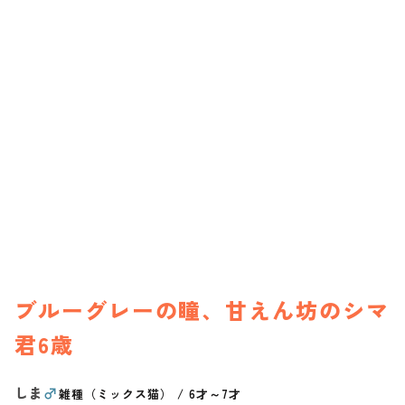
ブルーグレーの瞳、甘えん坊のシマ
君6歳
しま
♂
雑種（ミックス猫）
/
6才～7才