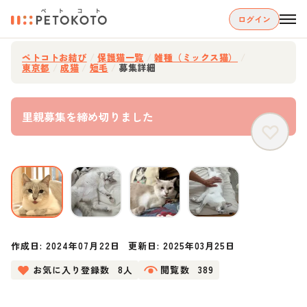
ログイン
ペトコトお結び
/
保護猫一覧
/
雑種（ミックス猫）
/
東京都
/
成猫
/
短毛
/
募集詳細
里親募集を締め切りました
作成日:
2024年07月22日
更新日:
2025年03月25日
お気に入り登録数
8人
閲覧数
389