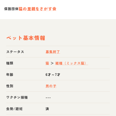
猫の里親をさがす会
保護団体
ペット基本情報
ステータス
募集終了
種類
猫
＞
雑種（ミックス猫）
年齢
6才～7才
性別
男の子
ワクチン接種
---
去勢/避妊
済