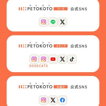
DOGS
CATS