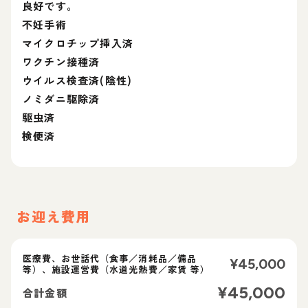
良好です。
不妊手術
マイクロチップ挿入済
ワクチン接種済
ウイルス検査済(陰性)
ノミダニ駆除済
駆虫済
検便済
お迎え費用
医療費、お世話代（食事／消耗品／備品
¥
45,000
等）、施設運営費（水道光熱費／家賃 等）
¥
45,000
合計金額