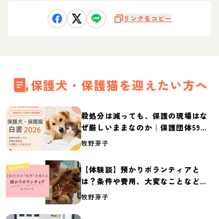
リンクをコピー
保護犬・保護猫を迎えたい方へ
殺処分は減っても、保護の現場はな
ぜ厳しいままなのか｜保護団体59団
体の実態調査【保護犬・保護猫白書
牧野芽子
2026】
【体験談】預かりボランティアと
は？条件や費用、大変なことなど紹
介
牧野芽子