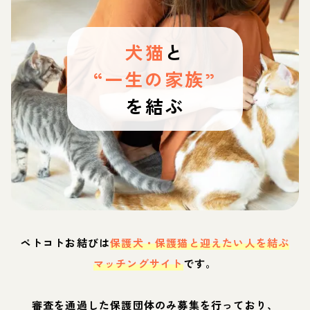
犬猫
と
“一生の家族”
を結ぶ
ペトコトお結びは
保護犬・保護猫と迎えたい人を結ぶ
マッチングサイト
です。
審査を通過した保護団体のみ募集を行っており、