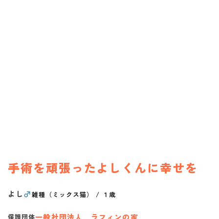
手術を頑張ったよしくんに幸せを
よし
♂
雑種（ミックス猫）
/
１歳
一般社団法人 ラフィンの家
保護団体