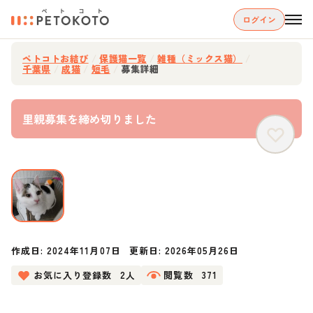
ログイン
ペトコトお結び
/
保護猫一覧
/
雑種（ミックス猫）
/
千葉県
/
成猫
/
短毛
/
募集詳細
里親募集を締め切りました
作成日:
2024年11月07日
更新日:
2026年05月26日
お気に入り登録数
2人
閲覧数
371