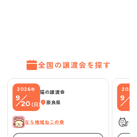
全国の譲渡会を探す
2026
2026
年
猫の譲渡会
9
9
20
奈良県
5
(
日
)
(
なら地域ねこの会
浜