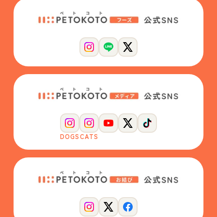
DOGS
CATS