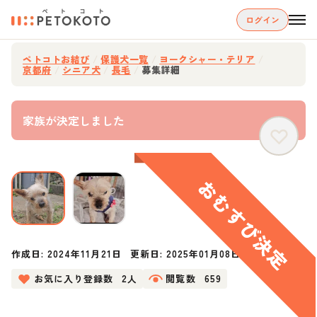
ログイン
ペトコトお結び
/
保護犬一覧
/
ヨークシャー・テリア
/
京都府
/
シニア犬
/
長毛
/
募集詳細
家族が決定しました
作成日:
2024年11月21日
更新日:
2025年01月08日
お気に入り登録数
2人
閲覧数
659