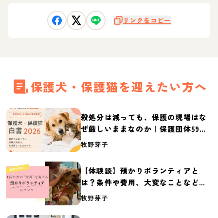
リンクをコピー
保護犬・保護猫を迎えたい方へ
殺処分は減っても、保護の現場はな
ぜ厳しいままなのか｜保護団体59団
体の実態調査【保護犬・保護猫白書
牧野芽子
2026】
【体験談】預かりボランティアと
は？条件や費用、大変なことなど紹
介
牧野芽子