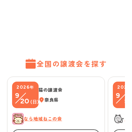
全国の譲渡会を探す
2026
2026
年
猫の譲渡会
9
9
20
奈良県
5
(
日
)
(
なら地域ねこの会
に