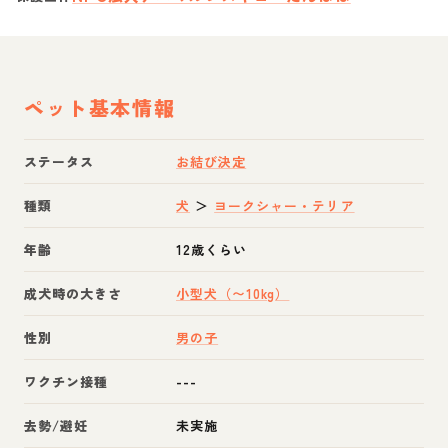
ペット基本情報
ステータス
お結び決定
種類
犬
＞
ヨークシャー・テリア
年齢
12歳くらい
成犬時の大きさ
小型犬（〜10kg）
性別
男の子
ワクチン接種
---
去勢/避妊
未実施