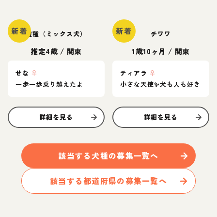
新着
新着
雑種（ミックス犬）
チワワ
推定4歳
/
関東
1歳10ヶ月
/
関東
せな
♀
ティアラ
♀
一歩一歩乗り越えたよ
小さな天使✨️犬も人も好き
詳細を見る
詳細を見る
該当する
犬
種の募集一覧へ
該当する都道府県の募集一覧へ