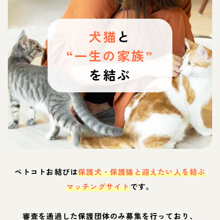
犬猫
と
“一生の家族”
を結ぶ
ペトコトお結びは
保護犬・保護猫と迎えたい人を結ぶ
マッチングサイト
です。
審査を通過した保護団体のみ募集を行っており、