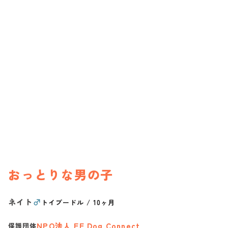
おっとりな男の子
ネイト
♂
トイプードル
/
10ヶ月
NPO法人 FF Dog Connect
保護団体