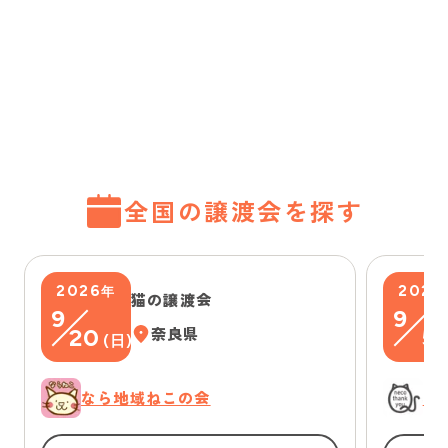
全国の譲渡会を探す
2026
2026
年
猫の譲渡会
9
9
20
奈良県
5
(
日
)
(
なら地域ねこの会
に