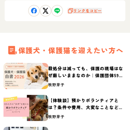
リンクをコピー
保護犬・保護猫を迎えたい方へ
殺処分は減っても、保護の現場はな
ぜ厳しいままなのか｜保護団体59団
体の実態調査【保護犬・保護猫白書
牧野芽子
2026】
【体験談】預かりボランティアと
は？条件や費用、大変なことなど紹
介
牧野芽子