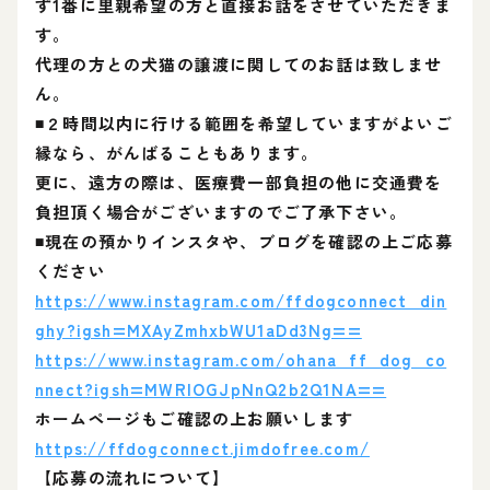
ず1番に里親希望の方と直接お話をさせていただきま
す。
代理の方との犬猫の譲渡に関してのお話は致しませ
ん。
◾２時間以内に行ける範囲を希望していますがよいご
縁なら、がんばることもあります。
更に、遠方の際は、医療費一部負担の他に交通費を
負担頂く場合がございますのでご了承下さい。
◾現在の預かりインスタや、ブログを確認の上ご応募
ください
https://www.instagram.com/ffdogconnect_din
ghy?igsh=MXAyZmhxbWU1aDd3Ng==
https://www.instagram.com/ohana_ff_dog_co
nnect?igsh=MWRlOGJpNnQ2b2Q1NA==
ホームページもご確認の上お願いします
https://ffdogconnect.jimdofree.com/
【応募の流れについて】