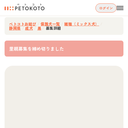
ログイン
ペトコトお結び
/
保護犬一覧
/
雑種（ミックス犬）
/
静岡県
/
成犬
/
黒
/
募集詳細
里親募集を締め切りました