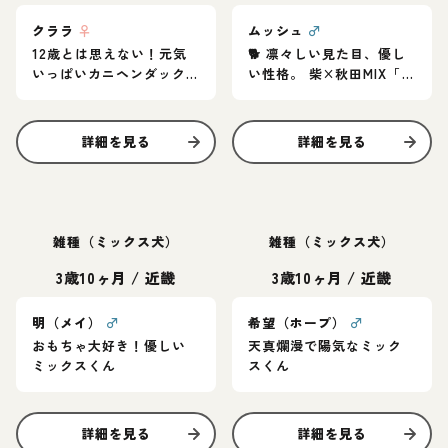
クララ
♀
ムッシュ
♂
12歳とは思えない！元気
🐕 凛々しい見た目、優し
いっぱいカニヘンダック
い性格。 柴×秋田MIX「ム
スの女の子♪
ッシュ」家族募集中
詳細を見る
詳細を見る
雑種（ミックス犬）
雑種（ミックス犬）
3歳10ヶ月
/
近畿
3歳10ヶ月
/
近畿
明（メイ）
♂
希望（ホープ）
♂
おもちゃ大好き！優しい
天真爛漫で陽気なミック
ミックスくん
スくん
詳細を見る
詳細を見る