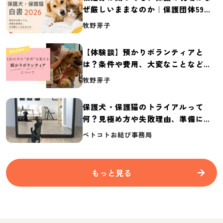
ぜ厳しいままなのか｜保護団体59団
体の実態調査【保護犬・保護猫白書
牧野芽子
2026】
【体験談】預かりボランティアと
は？条件や費用、大変なことなど紹
介
牧野芽子
保護犬・保護猫のトライアルって
何？見極め方や失敗理由、準備に必
要なものを紹介
ペトコトお結び事務局
もっと見る