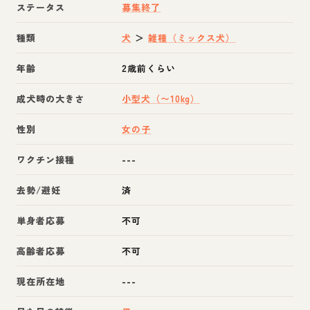
ステータス
募集終了
種類
犬
＞
雑種（ミックス犬）
年齢
2歳前くらい
成犬時の大きさ
小型犬（〜10kg）
性別
女の子
ワクチン接種
---
去勢/避妊
済
単身者応募
不可
高齢者応募
不可
現在所在地
---