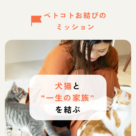
ペトコトお結びの
ミッション
犬猫
と
“一生の家族”
を結ぶ