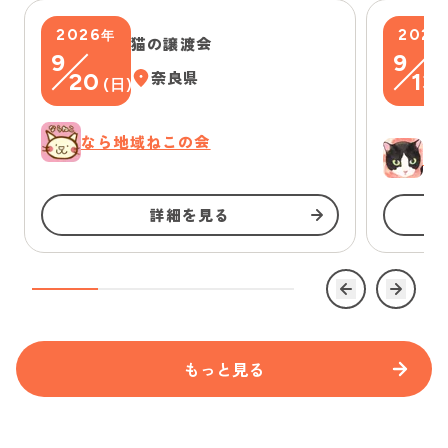
2026
2026
年
猫の譲渡会
9
9
20
奈良県
13
(
日
)
(
なら地域ねこの会
ゆ
詳細を見る
もっと見る