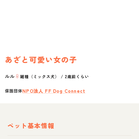
あざと可愛い女の子
ルル
♀
雑種（ミックス犬）
/
2歳前くらい
NPO法人 FF Dog Connect
保護団体
ペット基本情報