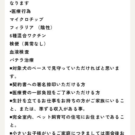
なります
▪️医療行為
マイクロチップ
フィラリア （陰性）
6種混合ワクチン
検便（異常なし）
血液検査
パテラ治療
◾対象犬のペースで見守っていただければと思いま
す。
◾契約書への署名捺印いただける方
◾医療費の一部負担をご了承いただける方
◾生計を立てるお仕事をお持ちの方がご家族にいるこ
と、または、準ずる収入がある事。
◾完全室内、ペット飼育可の住宅にお住まいであるこ
と。
◾️小さいお子様がいるご家庭につきましては面会後お