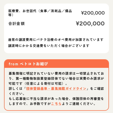
医療費、お世話代（食事／消耗品／備品
¥
200,000
等）
¥
200,000
合計金額
通常の譲渡費用にパテラ治療のオペ費用が加算されています
譲渡時にかかる交通費をいただく場合がございます
from
ペトコトお結び
募集情報に明記されていない費用の請求は一切禁止されてお
り、第一種動物取扱業登録団体でない場合は実費のみ請求が
可能です（任意による寄付は可能）。
詳しくは「
団体登録基準・募集掲載ガイドライン
」をご確認
ください。
もし応募後に不当な請求があった場合、保護団体の再審査を
しますので、お手数ですが
こちら
よりご連絡ください。