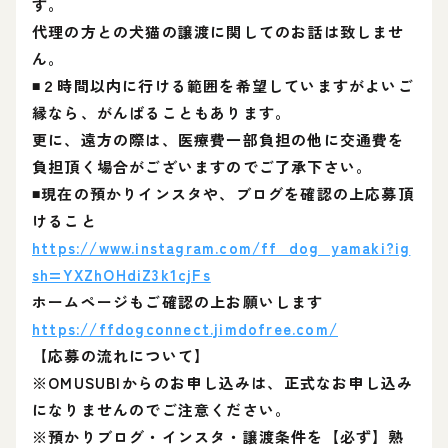
す。
代理の方との犬猫の譲渡に関してのお話は致しませ
ん。
◾２時間以内に行ける範囲を希望していますがよいご
縁なら、がんばることもあります。
更に、遠方の際は、医療費一部負担の他に交通費を
負担頂く場合がございますのでご了承下さい。
◾現在の預かりインスタや、ブログを確認の上応募頂
けること
https://www.instagram.com/ff_dog_yamaki?ig
sh=YXZhOHdiZ3k1cjFs
ホームページもご確認の上お願いします
https://ffdogconnect.jimdofree.com/
【応募の流れについて】
※OMUSUBIからのお申し込みは、正式なお申し込み
になりませんのでご注意ください。
※預かりブログ・インスタ・譲渡条件を【必ず】熟