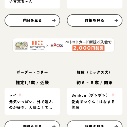
子青葉ちゃん
詳細を見る
詳細を見る
ボーダー・コリー
雑種（ミックス犬）
推定1,2歳
/
近畿
約６～８歳
/
関東
レイ
♀
Bonbon（ボンボン）
♀
元気いっぱい、外で遊ぶ
愛嬌ばつぐん！はなまる
のが好き。人懐こくてあ
笑顔
まりものおじしない子で
す
詳細を見る
詳細を見る