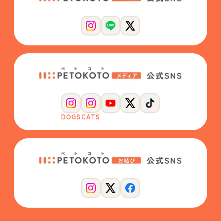
DOGS
CATS