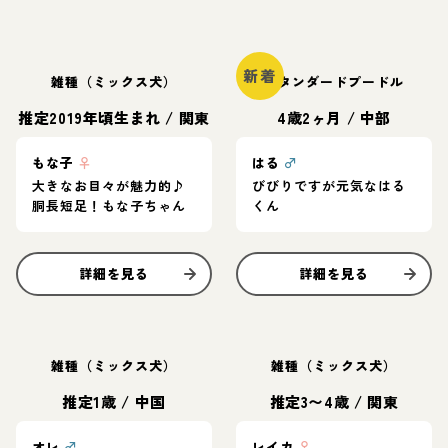
新着
雑種（ミックス犬）
スタンダードプードル
推定2019年頃生まれ
/
関東
4歳2ヶ月
/
中部
もな子
♀
はる
♂
大きなお目々が魅力的♪
びびりですが元気なはる
胴長短足！もな子ちゃん
くん
詳細を見る
詳細を見る
雑種（ミックス犬）
雑種（ミックス犬）
推定1歳
/
中国
推定3〜4歳
/
関東
オレ
♂
レイカ
♀