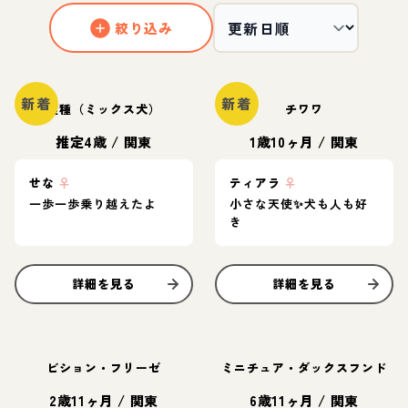
絞り込み
新着
新着
雑種（ミックス犬）
チワワ
推定4歳
/
関東
1歳10ヶ月
/
関東
せな
♀
ティアラ
♀
一歩一歩乗り越えたよ
小さな天使✨️犬も人も好
き
詳細を見る
詳細を見る
ビション・フリーゼ
ミニチュア・ダックスフンド
2歳11ヶ月
/
関東
6歳11ヶ月
/
関東