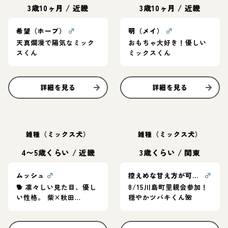
3歳10ヶ月
/
近畿
3歳10ヶ月
/
近畿
希望（ホープ）
♂
明（メイ）
♂
天真爛漫で陽気なミック
おもちゃ大好き！優しい
スくん
ミックスくん
詳細を見る
詳細を見る
雑種（ミックス犬）
雑種（ミックス犬）
4〜5歳くらい
/
近畿
3歳くらい
/
関東
ムッシュ
♂
控えめな甘え方が可愛い❤ツバキくん
♂
🐕 凛々しい見た目、優し
8/15川島町里親会参加！
い性格。 柴×秋田
穏やかツバキくん🌺
MIX「ムッシュ」家族募
集中