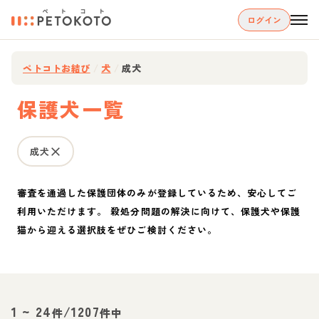
ログイン
ペトコトお結び
/
犬
/
成犬
保護犬一覧
成犬
審査を通過した保護団体のみが登録しているため、安心してご
利用いただけます。 殺処分問題の解決に向けて、保護犬や保護
猫から迎える選択肢をぜひご検討ください。
1
~
24
/
1207
件
件中