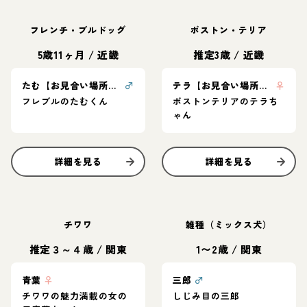
フレンチ・ブルドッグ
ボストン・テリア
5歳11ヶ月
/
近畿
推定3歳
/
近畿
たむ【お見合い場所：東京】
♂
テラ【お見合い場所：神奈川】
♀
フレブルのたむくん
ボストンテリアのテラち
ゃん
詳細を見る
詳細を見る
チワワ
雑種（ミックス犬）
推定３～４歳
/
関東
1〜2歳
/
関東
青葉
♀
三郎
♂
チワワの魅力満載の女の
しじみ目の三郎