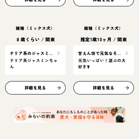
雑種（ミックス犬）
雑種（ミックス犬）
８歳くらい
/
関東
推定1歳10ヶ月
/
関東
テリア系のジャスミンちゃん
♀
甘えん坊で元気なそらちゃん❣️
♀
テリア系ジャスミンちゃ
元気いっぱい！遊ぶの大
ん
好き❣️
詳細を見る
詳細を見る