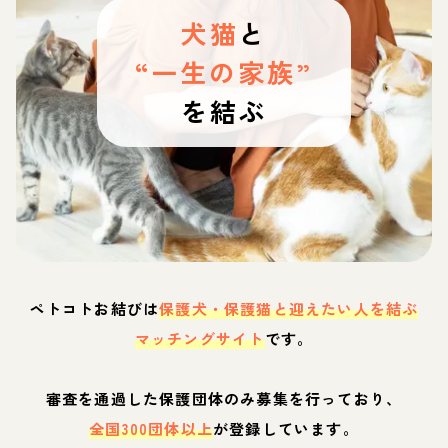
犬猫
と
“一生の家族”
を結ぶ
ペトコトお結びは
保護犬・保護猫と迎えたい人を結ぶ
マッチングサイト
です。
審査を通過した保護団体のみ募集を行っており、
全国300団体以上
が登録しています。