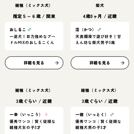
雑種（ミックス犬）
柴犬
推定５～６歳
/
関東
4歳0ヶ月
/
近畿
おしるこ
♂
活（かつ）
♂
一途犬！目力強めなプー
天真爛漫で遊び好き！甘
ドルMIXのおしるこくん
えん坊な柴犬男子3歳
詳細を見る
詳細を見る
雑種（ミックス犬）
雑種（ミックス犬）
3歳ぐらい
/
近畿
3歳ぐらい
/
近畿
一幸（いっこう）
♀
一徳（いっとく）
♂
優秀ワンコ｜賢く従順な
優秀ワンコ｜賢く従順な
雑種犬女の子3才
雑種犬男の子3才