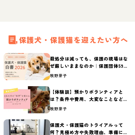
保護犬・保護猫を迎えたい方へ
殺処分は減っても、保護の現場はな
ぜ厳しいままなのか｜保護団体59団
体の実態調査【保護犬・保護猫白書
牧野芽子
2026】
【体験談】預かりボランティアと
は？条件や費用、大変なことなど紹
介
牧野芽子
保護犬・保護猫のトライアルって
何？見極め方や失敗理由、準備に必