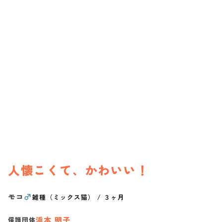
人懐こくて、かわいい！
モコ
♂
雑種（ミックス猫）
/
３ヶ月
浜本 明子
保護団体