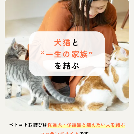
犬猫
と
“一生の家族”
を結ぶ
ペトコトお結びは
保護犬・保護猫と迎えたい人を結ぶ
マッチングサイト
です。