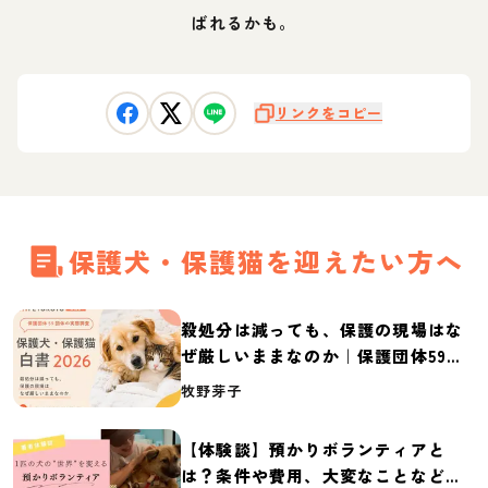
ばれるかも。
リンクをコピー
保護犬・保護猫を迎えたい方へ
殺処分は減っても、保護の現場はな
ぜ厳しいままなのか｜保護団体59団
体の実態調査【保護犬・保護猫白書
牧野芽子
2026】
【体験談】預かりボランティアと
は？条件や費用、大変なことなど紹