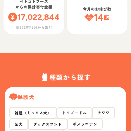
ペトコトフーズ
からの累計寄付金額
今月のお結び数
17,022,844
14
匹
※2020年2月から集計
種類から探す
保護犬
雑種（ミックス犬）
トイプードル
チワワ
柴犬
ダックスフンド
ポメラニアン