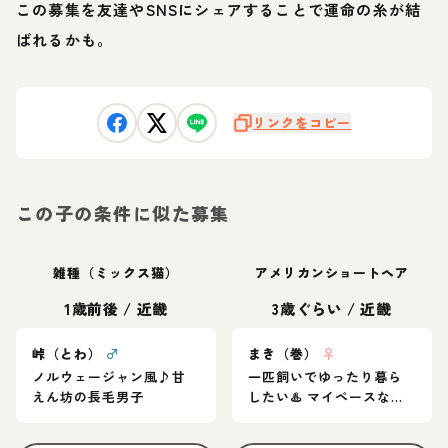
この募集を友達やSNSにシェアすることで運命の糸が結
ばれるかも。
リンクをコピー
この子の条件に似た募集
雑種（ミックス猫）
アメリカンショートヘア
1歳前後
/
近畿
3歳ぐらい
/
近畿
峠（とわ）
♂
まき（巻）
♀
ノルウェージャン風♪甘
一匹飼いでゆったり暮ら
えん坊の長毛男子
したい♨️ マイペースなア
メショ女子